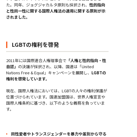
た。同年、ジョグジャカルタ原則も採択され、
性的指向
と性同一性に関する国際人権法の適用に関する原則が示
されました。
LGBTの権利を啓発
2011年には国際連合人権理事会で
「人権と性的指向・性
自認」
の決議が採択され、以降、国連は「United
Nations Free & Equal」キャンペーンを展開し、
LGBTの
権利を啓発しています。
現在、国際人権法においては、LGBTの人々の権利保護が
位置づけられています。国連加盟国は、世界人権宣言や
国際人権条約に基づき、以下のような義務を負っていま
す。
同性愛者やトランスジェンダーを暴力や差別から守る