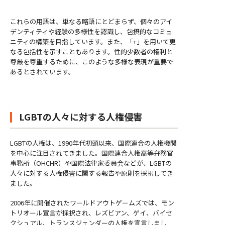
これらの用語は、単なる略語にとどまらず、個々のアイ
デンティティや経験の多様性を認識し、包摂的なコミュ
ニティの構築を目指しています。また、「+」を用いて更
なる包括性を示すこともあります。性的少数者の権利と
尊厳を尊重するために、このような多様な表現が重要で
あるとされています。
LGBTの人々に対する人権侵害
LGBTの人権は、1990年代初頭以来、国際連合の人権機関
を中心に注目されてきました。国際連合人権高等弁務官
事務所（OHCHR）や国際法律家委員会などが、LGBTの
人々に対する人権侵害に関する報告や原則を採択してき
ました。
2006年に開催されたワールドアウトゲームズでは、モン
トリオール宣言が採択され、レズビアン、ゲイ、バイセ
クシュアル、トランスジェンダーの人権を宣言しまし