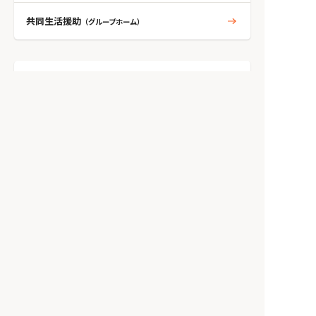
共同生活援助
（グループホーム）
人気のタグから探す
自閉症
ADHD
発達障がい
学習障がい
アスペルガー
知的
精神
統合失調症
うつ病
双極性障がい
トイレ環境
てんかん
身体
ダウン症
wifi環境
高次脳機能障がい
障がい支援区分4
障がい支援区分3
耳
ホーム
みんなの障がいニュース
LGBTとは？知っておくべき多様な性「多様性と包括性の象