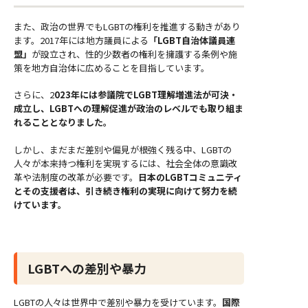
また、政治の世界でもLGBTの権利を推進する動きがあり
ます。2017年には地方議員による
「LGBT自治体議員連
盟」
が設立され、性的少数者の権利を擁護する条例や施
策を地方自治体に広めることを目指しています。
さらに、2
023年には参議院でLGBT理解増進法が可決・
成立し、LGBTへの理解促進が政治のレベルでも取り組ま
れることとなりました。
しかし、まだまだ差別や偏見が根強く残る中、LGBTの
人々が本来持つ権利を実現するには、社会全体の意識改
革や法制度の改革が必要です。
日本のLGBTコミュニティ
とその支援者は、引き続き権利の実現に向けて努力を続
けています。
LGBTへの差別や暴力
LGBTの人々は世界中で差別や暴力を受けています。
国際