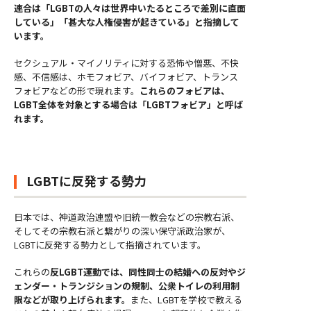
連合は「LGBTの人々は世界中いたるところで差別に直面
している」「甚大な人権侵害が起きている」と指摘して
います。
セクシュアル・マイノリティに対する恐怖や憎悪、不快
感、不信感は、ホモフォビア、バイフォビア、トランス
フォビアなどの形で現れます。
これらのフォビアは、
LGBT全体を対象とする場合は「LGBTフォビア」と呼ば
れます。
LGBTに反発する勢力
日本では、神道政治連盟や旧統一教会などの宗教右派、
そしてその宗教右派と繋がりの深い保守派政治家が、
LGBTに反発する勢力として指摘されています。
これらの
反LGBT運動では、同性同士の結婚への反対やジ
ェンダー・トランジションの規制、公衆トイレの利用制
限などが取り上げられます。
また、LGBTを学校で教える