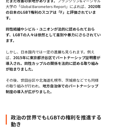
だまだ改善の余地があります。
フランクリン&マーシャル
大学の「Global Barometers Report」によれば、
2020年
の日本のLGBT権利のスコアは「F」と評価されていま
す。
同性結婚やシビル・ユニオンが法的に認められておら
ず、LGBTの人々は依然として差別や暴力にさらされてい
ます。
しかし、日本国内では一定の進展も見られます。例え
ば、
2015年に東京都渋谷区でパートナーシップ証明書が
導入され、同性カップルの関係を法的に認める取り組み
が始まりました。
その後、世田谷区や北海道札幌市、茨城県などでも同様
の取り組みが行われ、
地方自治体でのパートナーシップ
制度の導入が広がりました。
政治の世界でもLGBTの権利を推進する
動き