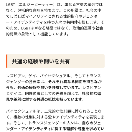
LGBT（エルジービーティー）は、単なる言葉の羅列では
なく、包括的な意味を持ちます。この用語は、社会の中
でしばしばマイノリティとされる性的指向やジェンダ
ー・アイデンティティを持つ人々の共同体を指します。そ
のため、LGBTは単なる略語ではなく、政治的連帯や社会
的認識の象徴として機能しています。
共通の経験や闘いを共有
レズビアン、ゲイ、バイセクシュアル、そしてトランス
ジェンダーの各要素は、
それぞれ異なる側面を持ちなが
らも、共通の経験や闘いを共有しています。
レズビアン
とゲイは、同性愛者としての差異を超えて、
社会的な偏
見や差別に対する共通の抵抗を持っています。
バイセクシュアルは、二元的な性別観に縛られることな
く、複数の性別に対する愛やアイデンティティを表現しま
す。そして、トランスジェンダーの人々は、
自らのジェ
ンダー・アイデンティティに関する理解や尊重を求めてい