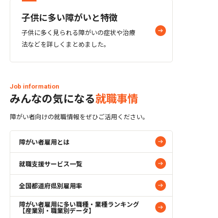
学へ進学。ウレタンの製造加工会社の経
子供に多い障がいと特徴
営に携わったのち、24歳で起業。2014年
に株式会社ワンライフを創業し、「障が
子供に多く見られる障がいの症状や治療
いのカタチを変える」を理念に、就労継
法などを詳しくまとめました。
続支援・児童発達支援・グループホーム
など障がい福祉サービスを全国に展開。
直営23店舗、フランチャイズを含め100
店舗超。 個人サイト ／ note
Job information
みんなの気になる
就職事情
障がい者向けの就職情報をぜひご活用ください。
障がい者雇用とは
就職支援サービス一覧
全国都道府県別雇用率
障がい者雇用に多い職種・業種ランキング
【産業別・職業別データ】