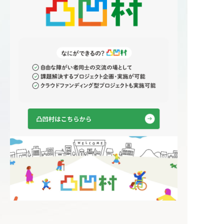
した犬や猫のお世話、トリミング、トレ
鬱」の「うつ」によるものなのか、「う
ーニングを、そのまま障がいのある方の
つ病」の「うつ」によるものなのか、見
仕事にしています。働く場所が生まれ
極めが重要になります。 躁鬱の治療に
て、同時に、一匹でも多くの命が救われ
は、症状に合わせて心理的な療法と薬物
る。どちらかのついでではなく、両方を
治療の2つが並行しておこなわれます。う
事業として成立させています。 社会の課
つ病のような症状がひどく、あまりに自
題はどれも根が深くて、ひとつ解決して
己反省的になる場合は「認知行動療法」
から次へ、と順番に進んでいては、いつ
をおこない、物事の受け取り方を正して
までも追いつきません。だから、課題と
いきます。 また病気を受け入れ、コント
課題を重ねて解くことを考えています。
ロールできるように「眠りと気分の記録
子どもの支援も「当たり前」を変えると
表」などをつかって、自分の精神の状態
ころから ──児童発達支援の
を正しく理解する「心理教育」をおこな
「chouchou」についても聞かせてくださ
うこともあります。 薬物治療では、症状
い。 発達に遅れのある子が、みんなと同
を抑えるために気分安定薬と抗精神病薬
じ経験をしないまま小学校に上がって、
を使用します。双極性障がいはとても再
不安になる。親御さんは、わが子の運動
発しやすい病気なので多くの方は規則正
会を一度も見ないまま、子育ての時期が
しい生活を送るように心がけながら長期
過ぎていく。「障がいがあるから、普通
にわたって薬と付き合い続ける必要があ
の体験ができない」。それが当たり前に
ります。
なっていました。 だからchouchouは、
外装も内装もデザインにこだわって、運
営の形も通常の保育園・幼稚園に近づけ
ています。卒業式があって、運動会があ