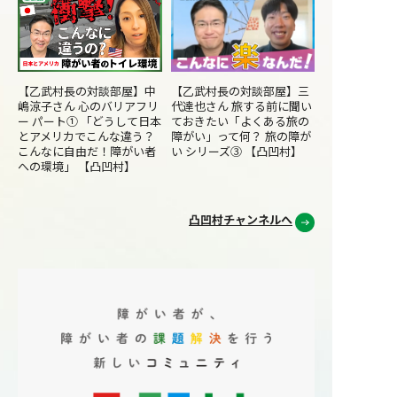
ように話しかける 電話やメールをたくさ
に強い怒りを感
りの可能性は大きすぎると思ったんで
んしてしまう 人の話を聞けず、自分の話
る 強いストレス
す。これは誰かが取り組まなければいけ
をたくさんする 頭がさえわたり、アイデ
がなくなることがある 治療
ない課題だと感じました。自分にできる
アが多く出てくるが、最後までやり遂げ
て 治療方法は主
ことは何だろうとずっと考えて、辿り着
られない 何でもできそうな気がする 買い
ウンセリングな
いたのが「選択肢を増やす」ことでし
【乙武村長の対談部屋】中
【乙武村長の対談部屋】三
物やギャンブルに莫大な金額をつぎ込む
抑えるための薬
た。 「障がい × ○○」で、働く選択肢
嶋涼子さん 心のバリアフリ
代達也さん 旅する前に聞い
性的に奔放になる 意欲や活動が低下す
療法は「認知行
を増やす ──ワンライフの事業は、eス
ー パート① 「どうして日本
ておきたい「よくある旅の
る「鬱」の状態になると、つぎのように
す。まず行動面
ポーツ、保護犬・保護猫、農業と、福祉
とアメリカでこんな違う？
障がい」って何？ 旅の障が
なります。 疲れやすく何もやる気が起き
を整えることから
こんなに自由だ！障がい者
い シリーズ③ 【凸凹村】
のイメージから遠いものが多いですよ
ない 好きなことにも興味がなくなる 眠れ
ストレスや不安
への環境」 【凸凹村】
ね。 働く場所が少ないなら、自分たちで
ない、または逆にどれだけ寝ても眠気が
セラーと話し合
つくればいい、という発想なんです。e
とれない 自分に価値がないと思う 鬱の
を変え、ストレ
スポーツ・動画編集の「ONEGAME」、
状態になると、躁の状態のときに自分が
していきます。 
凸凹村チャンネルへ
保護犬・保護猫のお世話やトリミングを
やってしまったことも思い出して後悔に
合、症状を抑え
仕事にする「ONEPET」、農業の
苦しめられます。躁のときはまわりを傷
ないます。不安
「ONENOUEN」、映像の
つけたり振り回したりしてしまいますが
など症状に合わ
「ONEFRAME」、プログラミングの
鬱のときは自分を傷つけてしまうので、
定薬が使われま
「ONECODE」。「やってみたい」と思
早期治療が大事です。 ただ活発的な
ガ3脂肪酸を含む
える入り口を、ひとつずつ事業として増
「躁」のときは、自分が「双極性障が
ることで、気分
やしてきました。 どの事業も、出発点は
い」だと気づけないのでまわりが声をか
が抑えられたこ
「障がい × ○○で選択肢を増やす」で
けて気づかせることが必要になります。
す。 ──ONEPETは、保護動物の課題と
治療方法について 躁鬱とうつ病はまった
も重なっています。 ONEPETでは、保護
く治療方法が異なるのでうつ状態が「躁