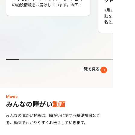
クト
ュー
の施設情報をお届けしています。今回は
7月31日（金）
少し趣向を変えて、当サイトを運営する
動を行いました！ 本日は凸凹村運営
株式会社ワンライフの代表取締役・市村
名と、ボランティ
均弥さんに話を聞きました。 ワンライフ
スマーク伊勢崎
は2014年に群馬県前橋市で創業し、就労
た。 夏休み期間ということもあり、多
継続支援、児童発達支援、グループホー
くの方が行き交
ム、生活介護、相談支援と、子どもから
け取ってくださ
大人までを対象にした障がい福祉サービ
って声をかけて
スを展開しています。直営23店舗、フラ
いました。 お金より大切なこと 募金活
ンチャイズを含めると100店舗以上。掲
動というと「募
げる理念は「障がいのカタチを変える」
一覧で見る
と思われるかも
です。 なぜ障がい福祉だったのか。「選
凹村が一番大切
択肢を増やす」とはどういうことか。編
ありません。 障がいがあっても自分た
集部が聞きました。 「選べなかった側」
ちで行動し、人
にいた原体験 ──まず、市村さんご自身
い一歩を踏み出
のことから聞かせてください。障がい福
Movie
一緒に活動する
祉に入る前は、何をされていたんです
みんなの障がい
動画
という気持ちが
か。 僕は高校を中退しているんです。工
がったりするこ
場、飛び込み営業、建設現場。高校を出
みんなの障がい動画は、障がいに関する基礎知識など
にしていることです。 より
ていない10代の自分にできる仕事を、片
を、動画でわかりやすくお伝えしていきます。
活動を知ってもらいたい 
っ端からやりました。飛び込み営業で
中で「もっと多
は、トップの成績を取ったこともありま