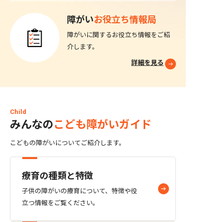
のサイトです。両方そろって、はじめて
選べるようになる。そう考えています。
障がい
お役立ち情報局
これからやりたいこと ──最後に、これ
からやりたいことを教えてください。 ま
障がいに関するお役立ち情報をご紹
ずは「みんなの障がい」をもっと充実さ
介します。
せて、いろんな方の困りごとに応えられ
詳細を見る
るサービスにしていきたいです。 ワンラ
イフとしては、選択肢を増やすコンテン
ツを増やしていきたい。直近では、飲食
を掛け合わせた「ONESUSHI」を大阪市
大正区でオープンしました。今後は、フ
ィットネスと掛け合わせた就労支援や、
Child
みんなの
こども障がいガイド
起業と掛け合わせた就労支援もつくって
いきたいと思っています。 日本では、障
がいのある方の数は年々増え続けていま
こどもの障がいについてご紹介します。
す。いまや国民のおよそ9.2%、11人に1
人。けっして遠い誰かの話ではありませ
ん。「○○だから、できない」——選択
療育の種類と特徴
肢が少ないという社会課題を、事業で解
子供の障がいの療育について、特徴や役
決していきたいです。 プロフィール 市村
均弥（いちむら きんや）株式会社ワンラ
立つ情報をご覧ください。
イフ 代表取締役 高校中退後、工場勤務や
飛び込み営業などを経て大検を取得し大