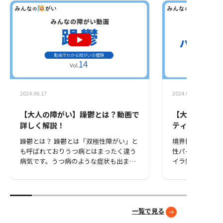
にはどうしたら
す。 ただ、結果を出せば道は開けると思
しやすい形にす
っていたのに、次の仕事を探すたびに、
ろう」と、新た
応募できる求人は限られていく。学歴と
てきました。 こうした経験を一つひと
いう一点で、選べる道が減っていくんで
つ積み重ねなが
すよね。どれだけ結果を出しても、履歴
の方に凸凹村の
書の一行で判断されてしまう。その現実
障がい者が主体
がきつかったのを、いまでも覚えていま
指して活動を続けて
す。 ──そこからどうやって起業に至っ
いただいた皆さ
たんでしょう。 大検を取って東京の大学
てくださったボ
に進学して、群馬に戻ってウレタンの製
2024.06.17
2024.06.10
当にありがとうござ
造加工の会社の経営に携わって、24歳で
らも温かく見守
起業しました。 自分の場合は、大検を取
【大人の障がい】躁鬱とは？動画で
【大人の障が
です
って進学するという方法がありました。
詳しく解説！
ティ障がいと
動いた分だけ、道は広がった。でも、誰
説！
躁鬱とは？ 躁鬱とは「双極性障がい」と
境界性パーソナリ
もがそうできるわけではありません。狭
も呼ばれておりうつ病とはまったく違う
性パーソナリテ
まった道の前で、立ち止まるしかない人
病気です。うつ病のような症状も出ます
イラ感」という
がいる。それは自分がよく知っていま
が逆に「躁」という活発的で無敵な状態
「現実が冷静に
す。 障がいのある方や高齢者、女性、子
になることもあり日や月によって正反対
合失調症のよう
ども。立場が弱いとされる人の力になり
の自分になってしまうので「双極性」と
経症」と「統合
たいという気持ちは、昔からありまし
いわれています。 なぜこのような症状が
状が現れること
た。ただ、そのために自分が何をすれば
起こるのかは、いまだ解明されていませ
がついています。
一覧で見る
いいのかは、まだ分かっていませんでし
ん。一つの可能性としては、脳内にある
障がいの患者は
た。 工場の奥で見た光景が、事業の出発