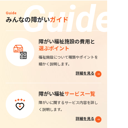
って、園歌もあります。子どものころ
も、大人になってからも、人生のどの段
Guide
階にも選べる道がある。その状態を全国
みんなの障がい
ガイド
でつくるために取り組んでいます。 「み
んなの障がい」を立ち上げた理由 ──こ
のサイト「みんなの障がい」も、ワンラ
イフが運営しています。施設の運営とは
障がい福祉施設の費用と
毛色が違いますが、なぜ始めたんです
選ぶポイント
か。 選択肢を増やしても、その選択肢が
知られていなければ、ないのと同じだか
福祉施設について種類やポイントを
らです。どんなにいい施設があっても、
細かく説明します。
本人やご家族が存在を知らなければ選べ
ません。実際、「近くにどんな施設があ
詳細を見る
るのか分からない」「どうやって探せば
いいのか分からない」という声は、現場
でずっと聞いてきました。 だから、全国
障がい福祉
サービス一覧
の障がい福祉施設を探せるポータルサイ
トとして「みんなの障がい」をつくりま
障がいに関するサービス内容を詳し
した。自社の施設を紹介するためのサイ
く説明します。
トではなくて、業界全体の入り口にした
詳細を見る
いと思っています。 選択肢を「つくる」
のが事業所で、「知ってもらう」のがこ