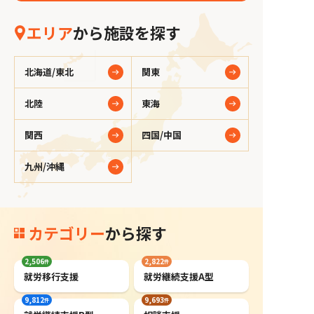
エリア
から施設を探す
北海道/東北
関東
北陸
東海
関西
四国/中国
九州/沖縄
カテゴリー
から探す
2,506
2,822
就労移行支援
就労継続支援A型
9,812
9,693