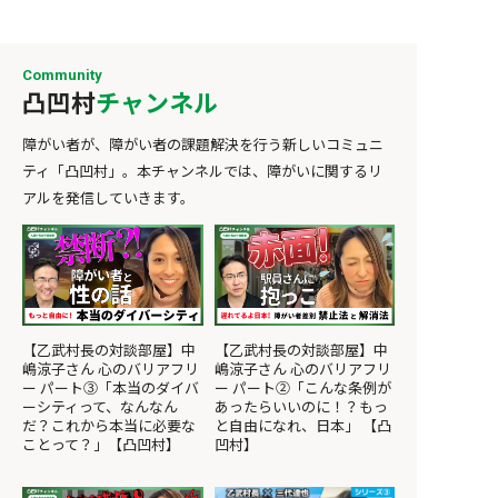
様々な情報を受け取って反応する機能が
かしく、人の気
点になった ──障がい福祉との出会い
生活習慣の乱れやストレスにより正しく
ぶりをしたり性
は。 いくつかの事業をやるなかで、偶然
機能しなくなることが考えられていま
ど、自己破壊的
です。そして2014年に、前橋市でワンラ
Community
す。 また躁鬱になる人には「肥満型」
因は明らかにな
イフを創業しました。その頃は、自分が
凸凹村
チャンネル
「循環型性格」が多く見られます。BMI
な要因と環境的
この世界に10年以上も身を置くことにな
が30以上になると認知機能が低下し脳構
す。境界性パー
るとは思ってもいませんでした。 転機に
障がい者が、障がい者の課題解決を⾏う新しいコミュニ
造も変化することが確認されているため
は、もともと傷
なったのは、ある就労継続支援事業所を
ティ「凸凹村」。本チャンネルでは、障がいに関するリ
です。循環型性格とは「おとなしい」と
ことが多く、さ
見学に行ったときのことです。工場の奥
よく言われるような性格のことです。 ス
と、発症率がとて
アルを発信していきます。
にある、決していい環境とは言えない場
トレスを上手く外に発散できずため込み
性パーソナリティ
所で、多くの利用者さんが毎日、同じ単
やすい方が躁鬱になりやすいといえま
と少なくはない
純作業を繰り返していました。話を聞い
す。人口の0.4～0.7％といわれており約
いとされています
てみると、ほかに通える場所がないか
1000人に4～7人とそれほど多くない障が
に変わること、
ら、みなさんそこに来ているということ
いです。けれど、超ストレス社会と言わ
いといった神経
でした。 ──10年前の就労支援は、そう
れている現代この割合はふえていくかも
者かわからない
いう状況が普通だったんでしょうか。 内
【乙武村長の対談部屋】中
【乙武村長の対談部屋】中
しれません。 主な症状 その日や月、ま
つ統合失調的な
職や工場での軽作業、清掃。就労支援と
嶋涼子さん 心のバリアフリ
嶋涼子さん 心のバリアフリ
たは年によって、とても活発的になる症
の症状があると
いえば、その程度しか用意されていませ
ー パート③「本当のダイバ
ー パート②「こんな条例が
状と、逆に動けなくなり自己反省的にな
こります。 癇癪を起こす 自殺のそぶりや
んでした。どんな仕事が向いているかを
ーシティって、なんなん
あったらいいのに！？もっ
るという真逆の症状が見られることが特
自傷行為をくりか
考える前に、選べるものがそれしかな
だ？これから本当に必要な
と自由になれ、日本」 【凸
徴です。活発的な「躁」の状態になる
などに依存しやす
い。働く選択肢が、あまりにも少ない。
ことって？」【凸凹村】
凹村】
と、つぎのようになります。 寝なくても
とに強い不安を
「障がいがあるから仕方ない」。そのひ
元気で活動できる 初対面の人にも知人の
うに必死に努力す
と言でとどまってしまうには、一人ひと