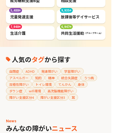
就労継続支援B型
相談支援
5,488
9,935
児童発達支援
放課後等デイサービス
7,940
6,947
生活介護
共同生活援助
（グループホーム）
人気の
タグ
から探す
自閉症
ADHD
発達障がい
学習障がい
アスペルガー
知的
精神
統合失調症
うつ病
双極性障がい
トイレ環境
てんかん
身体
ダウン症
wifi環境
高次脳機能障がい
障がい支援区分4
障がい支援区分3
耳
News
みんなの障がい
ニュース