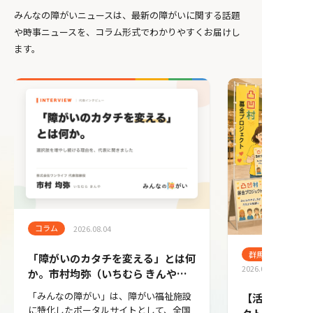
みんなの障がいニュースは、最新の障がいに関する話題
や時事ニュースを、コラム形式でわかりやすくお届けし
ます。
コラム
2026.08.04
群馬支部
「障がいのカタチを変える」とは何
2026.07.31
か。市村均弥（いちむら きんや）
に聞く、選択肢を増やし続ける理由
「みんなの障がい」は、障がい福祉施設
【活動報告】第
｜株式会社ワンライフ代表インタビ
に特化したポータルサイトとして、全国