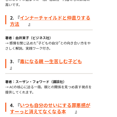
高いです。
2. 『
インナーチャイルドと仲直りする
方法
』
著者：由井寅子（ビジネス社）
→ 感情を閉じ込めた“子どもの自分”との向き合い方をや
さしく解説。実践ワーク付き。
3. 『
毒になる親 一生苦しむ子ども
』
著者：スーザン・フォワード（講談社）
→ ACの核心に迫る一冊。親との関係を見つめ直す視点を
提供してくれます。
4. 『
いつも自分のせいにする罪悪感が
すーっと消えてなくなる本
』