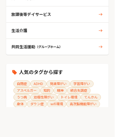
放課後等デイサービス
生活介護
共同生活援助
（グループホーム）
人気のタグから探す
自閉症
ADHD
発達障がい
学習障がい
アスペルガー
知的
精神
統合失調症
うつ病
双極性障がい
トイレ環境
てんかん
身体
ダウン症
wifi環境
高次脳機能障がい
障がい支援区分4
障がい支援区分3
耳