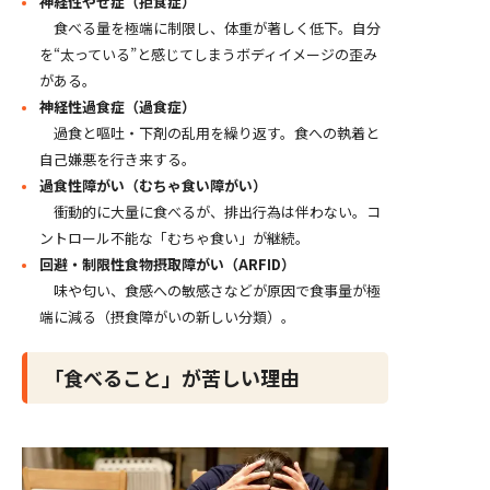
神経性やせ症（拒食症）
食べる量を極端に制限し、体重が著しく低下。自分
を“太っている”と感じてしまうボディイメージの歪み
がある。
神経性過食症（過食症）
過食と嘔吐・下剤の乱用を繰り返す。食への執着と
自己嫌悪を行き来する。
過食性障がい（むちゃ食い障がい）
衝動的に大量に食べるが、排出行為は伴わない。コ
ントロール不能な「むちゃ食い」が継続。
回避・制限性食物摂取障がい（ARFID）
味や匂い、食感への敏感さなどが原因で食事量が極
端に減る（摂食障がいの新しい分類）。
「食べること」が苦しい理由