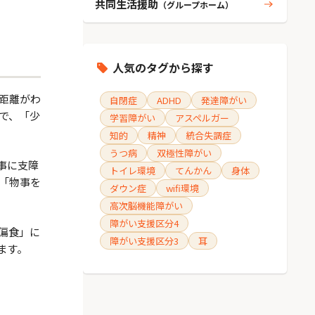
共同生活援助
（グループホーム）
人気のタグから探す
距離がわ
自閉症
ADHD
発達障がい
で、「少
学習障がい
アスペルガー
知的
精神
統合失調症
うつ病
双極性障がい
事に支障
トイレ環境
てんかん
身体
「物事を
ダウン症
wifi環境
高次脳機能障がい
障がい支援区分4
偏食」に
障がい支援区分3
耳
ます。