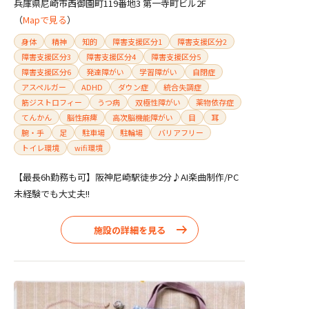
兵庫県尼崎市西御園町119番地3 第一寺町ビル2F
（
Mapで見る
）
身体
精神
知的
障害支援区分1
障害支援区分2
障害支援区分3
障害支援区分4
障害支援区分5
障害支援区分6
発達障がい
学習障がい
自閉症
アスペルガー
ADHD
ダウン症
統合失調症
筋ジストロフィー
うつ病
双極性障がい
薬物依存症
てんかん
脳性麻痺
高次脳機能障がい
目
耳
腕・手
足
駐車場
駐輪場
バリアフリー
トイレ環境
wifi環境
【最長6h勤務も可】阪神尼崎駅徒歩2分♪AI楽曲制作/PC
未経験でも大丈夫!!
施設の詳細を見る