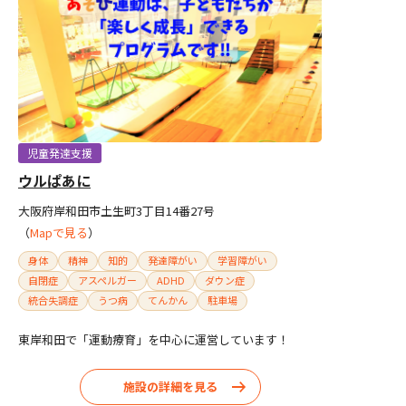
児童発達支援
ウルぱあに
大阪府岸和田市土生町3丁目14番27号
（
Mapで見る
）
身体
精神
知的
発達障がい
学習障がい
自閉症
アスペルガー
ADHD
ダウン症
統合失調症
うつ病
てんかん
駐車場
東岸和田で「運動療育」を中心に運営しています！
施設の詳細を見る