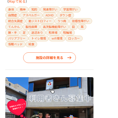
（
Mapで見る
）
身体
精神
知的
発達障がい
学習障がい
自閉症
アスペルガー
ADHD
ダウン症
統合失調症
筋ジストロフィー
うつ病
双極性障がい
てんかん
脳性麻痺
高次脳機能障がい
目
耳
腕・手
足
送迎あり
駐車場
駐輪場
バリアフリー
トイレ環境
wifi環境
ロッカー
仮眠ベッド
給食
施設の詳細を見る