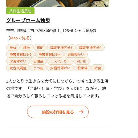
共同生活援助
グループホーム独歩
神奈川県横浜市戸塚区原宿5丁目28−6 シャラ原宿3
（
Mapで見る
）
身体
精神
知的
障害支援区分1
障害支援区分2
障害支援区分3
障害支援区分4
発達障がい
学習障がい
自閉症
アスペルガー
ADHD
統合失調症
うつ病
双極性障がい
駐車場
給食
1人ひとりの生き方を大切にしながら、地域で生きる生活
の場です。「余暇・仕事・学び」を大切にしながら、地
域で自分らしく暮らしていける場を目指しています。
施設の詳細を見る