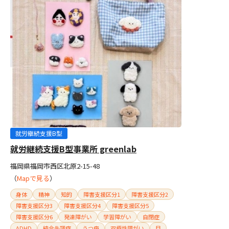
就労継続支援B型
就労継続支援B型事業所 greenlab
福岡県福岡市西区北原2-15-48
（
Mapで見る
）
身体
精神
知的
障害支援区分1
障害支援区分2
障害支援区分3
障害支援区分4
障害支援区分5
障害支援区分6
発達障がい
学習障がい
自閉症
ADHD
統合失調症
うつ病
双極性障がい
目