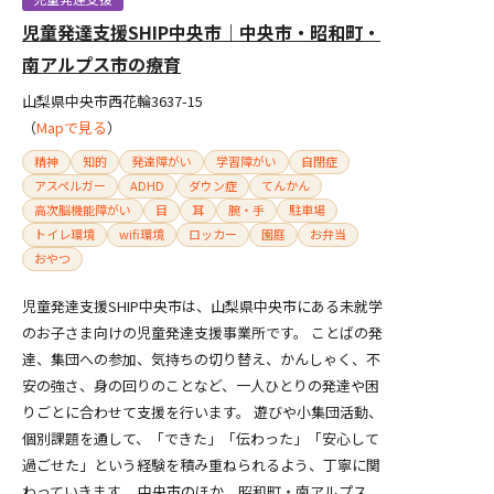
児童発達支援SHIP中央市｜中央市・昭和町・
南アルプス市の療育
山梨県中央市西花輪3637-15
（
Mapで見る
）
精神
知的
発達障がい
学習障がい
自閉症
アスペルガー
ADHD
ダウン症
てんかん
高次脳機能障がい
目
耳
腕・手
駐車場
トイレ環境
wifi環境
ロッカー
園庭
お弁当
おやつ
児童発達支援SHIP中央市は、山梨県中央市にある未就学
のお子さま向けの児童発達支援事業所です。 ことばの発
達、集団への参加、気持ちの切り替え、かんしゃく、不
安の強さ、身の回りのことなど、一人ひとりの発達や困
りごとに合わせて支援を行います。 遊びや小集団活動、
個別課題を通して、「できた」「伝わった」「安心して
過ごせた」という経験を積み重ねられるよう、丁寧に関
わっていきます。 中央市のほか、昭和町・南アルプス