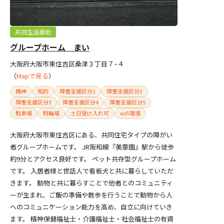
共同生活援助
グループホーム まい
大阪府大阪市東住吉区桑津３丁目７−４
（
Mapで見る
）
精神
知的
障害支援区分1
障害支援区分2
障害支援区分3
障害支援区分4
障害支援区分5
駐車場
駐輪場
土日受け入れ可
wifi環境
大阪府大阪市東住吉区にある、共同住宅タイプの障がい
者グループホームです。 JR阪和線『美章園』駅から徒歩
約9分とアクセス良好です。 ペット共存型グループホーム
です。 入居者様と世話人で看板犬と共に暮らしていただ
きます。 動物と共に暮らすことで他者とのコミュニティ
ーが生まれ、ご飯の準備や散歩を行うことで動物から人
へのコミュニケーション能力を高め、自立に向けていき
ます。 精神保健福祉士・介護福祉士・社会福祉士の有資