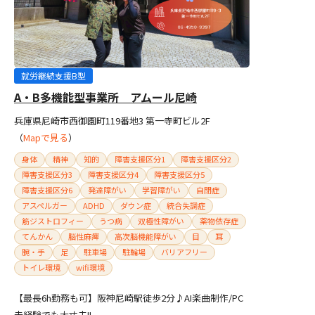
就労継続支援B型
A・B多機能型事業所 アムール尼崎
兵庫県尼崎市西御園町119番地3 第一寺町ビル2F
（
Mapで見る
）
身体
精神
知的
障害支援区分1
障害支援区分2
障害支援区分3
障害支援区分4
障害支援区分5
障害支援区分6
発達障がい
学習障がい
自閉症
アスペルガー
ADHD
ダウン症
統合失調症
筋ジストロフィー
うつ病
双極性障がい
薬物依存症
てんかん
脳性麻痺
高次脳機能障がい
目
耳
腕・手
足
駐車場
駐輪場
バリアフリー
トイレ環境
wifi環境
【最長6h勤務も可】阪神尼崎駅徒歩2分♪AI楽曲制作/PC
未経験でも大丈夫!!