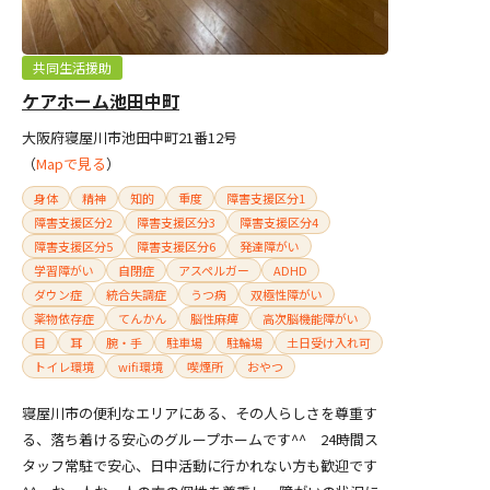
共同生活援助
ケアホーム池田中町
大阪府寝屋川市池田中町21番12号
（
Mapで見る
）
身体
精神
知的
重度
障害支援区分1
障害支援区分2
障害支援区分3
障害支援区分4
障害支援区分5
障害支援区分6
発達障がい
学習障がい
自閉症
アスペルガー
ADHD
ダウン症
統合失調症
うつ病
双極性障がい
薬物依存症
てんかん
脳性麻痺
高次脳機能障がい
目
耳
腕・手
駐車場
駐輪場
土日受け入れ可
トイレ環境
wifi環境
喫煙所
おやつ
寝屋川市の便利なエリアにある、その人らしさを尊重す
る、落ち着ける安心のグループホームです^^ 24時間ス
タッフ常駐で安心、日中活動に行かれない方も歓迎です