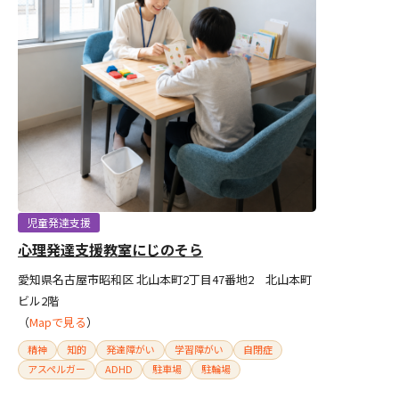
児童発達支援
心理発達支援教室にじのそら
愛知県名古屋市昭和区 北山本町2丁目47番地2 北山本町
ビル2階
（
Mapで見る
）
精神
知的
発達障がい
学習障がい
自閉症
アスペルガー
ADHD
駐車場
駐輪場