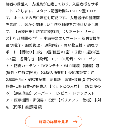
格者の世話人・支援員が在籍しており、入居者様をサポ
ートいたします。 スタッフ配置時間は16:00〜翌9:00で
す。 ホームでの日中滞在も可能です。 入居者様の健康面
を考慮し、温かく美味しい手作り料理をご提供いたしま
す。 【医療連携】訪問診療(往診) 【サポート・サービ
ス】行政機関の同行・ 申請書類のサポート・ 就労支援施
設の紹介・ 服薬管理・ 通院同行・ 買い物支援・ 調理サ
ポート 【間取り】1階：8畳(和室×1室)・２階：6畳(洋室
×4室) 各鍵付き 【設備】エアコン完備・ クローゼッ
ト・ 防炎カーテン・ TVアンテナ・ Wi-Fi環境 【喫煙】可
(屋外・中庭に限る) 【体験入所費用】受給者証有：約
2,900円/日・受給者証無：要相談 家賃+食費(朝夕)+水光
熱費+日用品費+通信費込 【ペットとの入居】可(お部屋の
み) 【周辺施設】スーパー・ コンビニ・ ドラッグスト
ア・ 医療機関・郵便局・ 役所 【バリアフリー仕様】未対
応 【門限】無(要連絡)
施設の詳細を見る