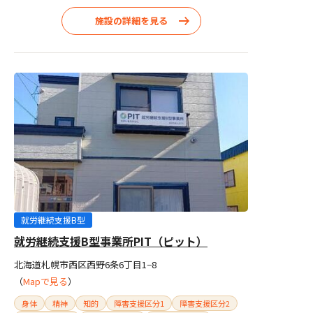
施設の詳細を見る
就労継続支援B型
就労継続支援B型事業所PIT（ピット）
北海道札幌市西区西野6条6丁目1−8
（
Mapで見る
）
身体
精神
知的
障害支援区分1
障害支援区分2