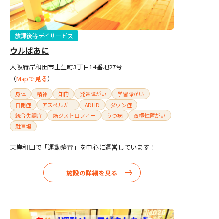
放課後等デイサービス
ウルぱあに
大阪府岸和田市土生町3丁目14番地27号
（
Mapで見る
）
身体
精神
知的
発達障がい
学習障がい
自閉症
アスペルガー
ADHD
ダウン症
統合失調症
筋ジストロフィー
うつ病
双極性障がい
駐車場
東岸和田で「運動療育」を中心に運営しています！
施設の詳細を見る