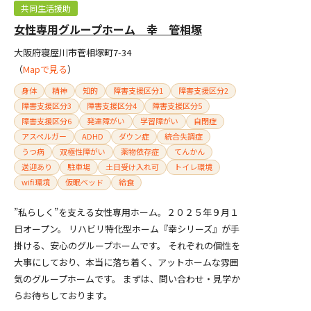
共同生活援助
女性専用グループホーム 幸 管相塚
大阪府寝屋川市菅相塚町7-34
（
Mapで見る
）
身体
精神
知的
障害支援区分1
障害支援区分2
障害支援区分3
障害支援区分4
障害支援区分5
障害支援区分6
発達障がい
学習障がい
自閉症
アスペルガー
ADHD
ダウン症
統合失調症
うつ病
双極性障がい
薬物依存症
てんかん
送迎あり
駐車場
土日受け入れ可
トイレ環境
wifi環境
仮眠ベッド
給食
”私らしく”を支える女性専用ホーム。２０２５年９月１
日オープン。 リハビリ特化型ホーム『幸シリーズ』が手
掛ける、安心のグループホームです。 それぞれの個性を
大事にしており、本当に落ち着く、アットホームな雰囲
気のグループホームです。 まずは、問い合わせ・見学か
らお待ちしております。