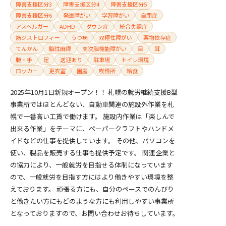
障害支援区分3
障害支援区分4
障害支援区分5
障害支援区分6
発達障がい
学習障がい
自閉症
アスペルガー
ADHD
ダウン症
統合失調症
筋ジストロフィー
うつ病
双極性障がい
薬物依存症
てんかん
脳性麻痺
高次脳機能障がい
目
耳
腕・手
足
送迎あり
駐車場
トイレ環境
ロッカー
更衣室
園庭
喫煙所
給食
2025年10月1日新規オープン！！ 札幌の就労継続支援B型
事業所ではほとんどない、自動車関連の施設外作業を札
幌で一番高い工賃で働けます。 施設内作業は「楽しんで
出来る作業」をテーマに、ペーパークラフトやハンドメ
イドなどの仕事を提供しています。 その他、パソコンを
使い、製品を販売する仕事も提供予定です。 関連企業と
の協力により、一般就労を目指せる体制になっています
ので、一般就労を目指す方にはより働きやすい環境を整
えております。 頑張る方にも、自分のペースでのんびり
と働きたい方にもどのような方にも利用しやすい事業所
となっておりますので、お問い合わせお待ちしています。