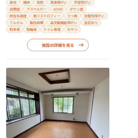
身体
精神
知的
発達障がい
学習障がい
自閉症
アスペルガー
ADHD
ダウン症
統合失調症
筋ジストロフィー
うつ病
双極性障がい
てんかん
脳性麻痺
高次脳機能障がい
送迎あり
駐車場
駐輪場
トイレ環境
おやつ
施設の詳細を見る