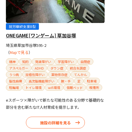
就労継続支援B型
ONEGAME[ワンゲーム] 草加谷塚
埼玉県草加市谷塚595-2
（
Mapで見る
）
精神
知的
発達障がい
学習障がい
自閉症
アスペルガー
ADHD
ダウン症
統合失調症
うつ病
双極性障がい
薬物依存症
てんかん
脳性麻痺
高次脳機能障がい
腕・手
足
駐車場
駐輪場
トイレ環境
wifi環境
仮眠ベッド
喫煙所
eスポーツ×障がいで新たな可能性のある分野で基礎的な
部分を含む新たなIT人材育成を提示します。
施設の詳細を見る