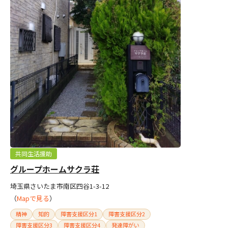
共同生活援助
グループホームサクラ荘
埼玉県さいたま市南区四谷1-3-12
（
Mapで見る
）
精神
知的
障害支援区分1
障害支援区分2
障害支援区分3
障害支援区分4
発達障がい