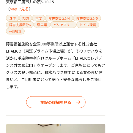
東京都三鷹市井の頭5-10-15
（
Mapで見る
）
身体
知的
重度
障害支援区分4
障害支援区分5
障害支援区分6
駐車場
バリアフリー
トイレ環境
wifi環境
障害福祉施設を全国300事業所以上運営する株式会社
LITALICO（東証プライム市場上場）が、そのノウハウを
活かし重度障害者向けグループホーム「LITALICOレジデ
ンス井の頭公園」をオープンします。ご家族にとってもア
クセスの良い都心に、積水ハウス施工による質の高い住
まいと、ご利用者にとって安心・安全な暮らしをご提供
します。
施設の詳細を見る