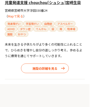
児童発達支援 chouchou[シュシュ]宮崎生目
宮崎県宮崎市大字浮田330番24
（
Mapで見る
）
発達障がい
学習障がい
自閉症
アスペルガー
ADHD
ダウン症
てんかん
目
耳
駐車場
園庭
おやつ
未来を生きる子供たちがより多くの可能性にふれること
で、ひらめきを増やし自分の道しっかり考え、歩めるよ
うに療育を通じてサポートしていきます。
88
該当障がい者施設
件
施設の詳細を見る
この条件で検索する