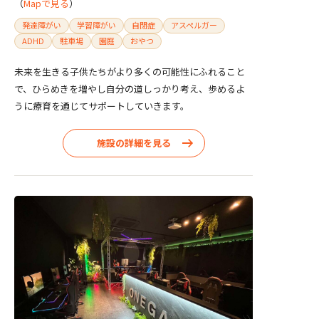
（
Mapで見る
）
発達障がい
学習障がい
自閉症
アスペルガー
ADHD
駐車場
園庭
おやつ
未来を生きる子供たちがより多くの可能性にふれること
で、ひらめきを増やし自分の道しっかり考え、歩めるよ
うに療育を通じてサポートしていきます。
施設の詳細を見る