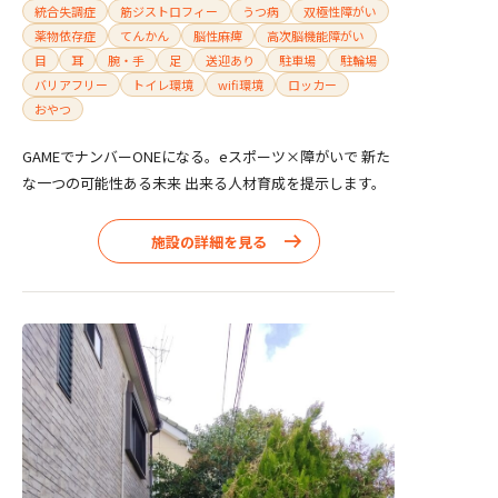
統合失調症
筋ジストロフィー
うつ病
双極性障がい
薬物依存症
てんかん
脳性麻痺
高次脳機能障がい
目
耳
腕・手
足
送迎あり
駐車場
駐輪場
バリアフリー
トイレ環境
wifi環境
ロッカー
おやつ
GAMEでナンバーONEになる。eスポーツ×障がいで 新た
な一つの可能性ある未来 出来る人材育成を提示します。
施設の詳細を見る