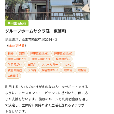
共同生活援助
グループホームサクラ荘 東浦和
埼玉県さいたま市緑区中尾2094‐3
（
Mapで見る
）
精神
知的
障害支援区分1
障害支援区分2
障害支援区分3
障害支援区分4
発達障がい
学習障がい
自閉症
アスペルガー
ADHD
統合失調症
うつ病
双極性障がい
駐車場
駐輪場
wifi環境
利用する1人1人のかけがえのない人生をサポートできる
ように、アセスメント・エビデンスに基づいた、個に応
じた支援を行います。 施設のルールも利用者会議を通し
て決定し、主体的に気持ちよく生活を送れるようサポー
トを行います。