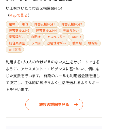
埼玉県さいたま市西区指扇664-14
（
Mapで見る
）
精神
知的
障害支援区分1
障害支援区分2
障害支援区分3
障害支援区分4
発達障がい
学習障がい
自閉症
アスペルガー
ADHD
統合失調症
うつ病
双極性障がい
駐車場
駐輪場
wifi環境
利用する1人1人のかけがえのない人生をサポートできる
ように、アセスメント・エビデンスに基づいた、個に応
じた支援を行います。 施設のルールも利用者会議を通し
て決定し、主体的に気持ちよく生活を送れるようサポー
トを行います。
施設の詳細を見る