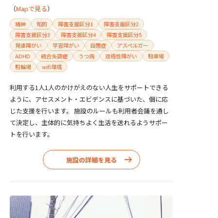
（
Mapで見る
）
精神
知的
障害支援区分1
障害支援区分2
障害支援区分3
障害支援区分4
障害支援区分5
発達障がい
学習障がい
自閉症
アスペルガー
ADHD
統合失調症
うつ病
双極性障がい
駐車場
駐輪場
wifi環境
利用する1人1人のかけがえのない人生をサポートできる
ように、アセスメント・エビデンスに基づいた、個に応
じた支援を行います。 施設のルールも利用者会議を通し
て決定し、主体的に気持ちよく生活を送れるようサポー
トを行います。
施設の詳細を見る