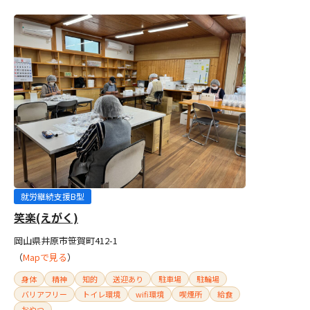
就労継続支援B型
笑楽(えがく)
岡山県井原市笹賀町412-1
（
Mapで見る
）
身体
精神
知的
送迎あり
駐車場
駐輪場
バリアフリー
トイレ環境
wifi環境
喫煙所
給食
おやつ