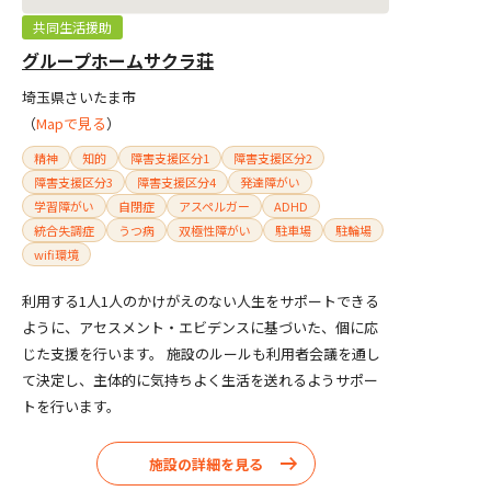
共同生活援助
グループホームサクラ荘
埼玉県さいたま市
（
Mapで見る
）
精神
知的
障害支援区分1
障害支援区分2
障害支援区分3
障害支援区分4
発達障がい
学習障がい
自閉症
アスペルガー
ADHD
統合失調症
うつ病
双極性障がい
駐車場
駐輪場
wifi環境
利用する1人1人のかけがえのない人生をサポートできる
ように、アセスメント・エビデンスに基づいた、個に応
じた支援を行います。 施設のルールも利用者会議を通し
て決定し、主体的に気持ちよく生活を送れるようサポー
トを行います。
施設の詳細を見る