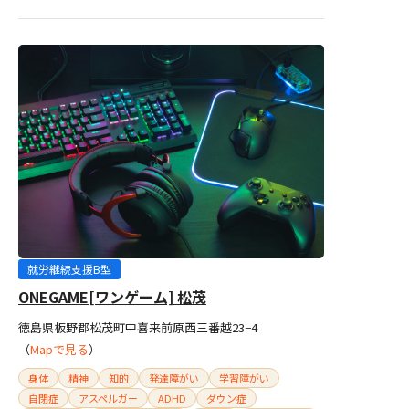
就労継続支援B型
ONEGAME[ワンゲーム] 松茂
徳島県板野郡松茂町中喜来前原西三番越23−4
（
Mapで見る
）
身体
精神
知的
発達障がい
学習障がい
自閉症
アスペルガー
ADHD
ダウン症