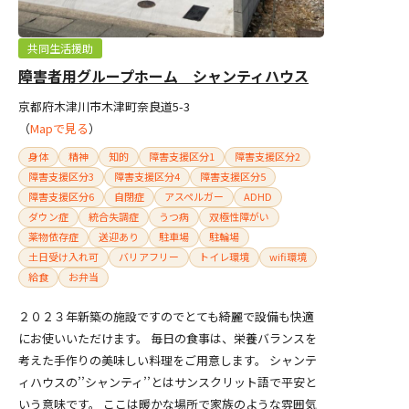
共同生活援助
障害者用グループホーム シャンティハウス
京都府木津川市木津町奈良道5-3
（
Mapで見る
）
身体
精神
知的
障害支援区分1
障害支援区分2
障害支援区分3
障害支援区分4
障害支援区分5
障害支援区分6
自閉症
アスペルガー
ADHD
ダウン症
統合失調症
うつ病
双極性障がい
薬物依存症
送迎あり
駐車場
駐輪場
土日受け入れ可
バリアフリー
トイレ環境
wifi環境
給食
お弁当
２０２３年新築の施設ですのでとても綺麗で設備も快適
にお使いいただけます。 毎日の食事は、栄養バランスを
考えた手作りの美味しい料理をご用意します。 シャンテ
ィハウスの’’シャンティ’’とはサンスクリット語で平安と
いう意味です。 ここは暖かな場所で家族のような雰囲気