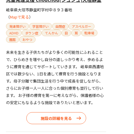
岐阜県大垣市静里町字村中８９３番地
（
Mapで見る
）
発達障がい
学習障がい
自閉症
アスペルガー
ADHD
ダウン症
てんかん
目
耳
駐車場
園庭
おやつ
未来を生きる子供たちがより多くの可能性にふれること
で、ひらめきを増やし自分の道しっかり考え、歩めるよ
うに療育を通じてサポートしていきます。 岐阜県西濃地
区では数少ない、1日を通して療育を行う施設となりま
す。母子分離で集団生活を行う中で成長を促しながら、
さらにお子様一人一人に合った個別療育も並行して行い
ます。 お子様の療育を第一に考えながら、保護者様の心
の安定にもなるような施設でありたいと思います。
施設の詳細を見る