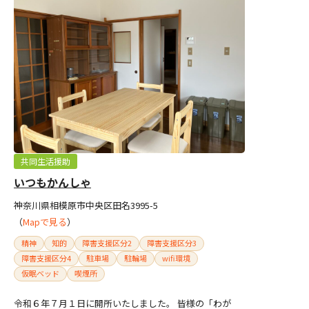
共同生活援助
いつもかんしゃ
神奈川県相模原市中央区田名3995-5
（
Mapで見る
）
精神
知的
障害支援区分2
障害支援区分3
障害支援区分4
駐車場
駐輪場
wifi環境
仮眠ベッド
喫煙所
令和６年７月１日に開所いたしました。 皆様の「わが