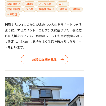
学習障がい
自閉症
アスペルガー
ADHD
統合失調症
うつ病
双極性障がい
駐車場
駐輪場
wifi環境
利用する1人1人のかけがえのない人生をサポートできる
ように、アセスメント・エビデンスに基づいた、個に応
じた支援を行います。 施設のルールも利用者会議を通し
て決定し、主体的に気持ちよく生活を送れるようサポー
トを行います。
施設の詳細を見る