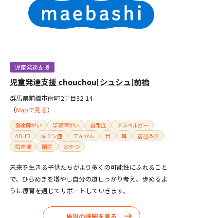
児童発達支援
児童発達支援 chouchou[シュシュ]前橋
群馬県前橋市南町2丁目32-14
（
Mapで見る
）
発達障がい
学習障がい
自閉症
アスペルガー
ADHD
ダウン症
てんかん
目
耳
送迎あり
駐車場
園庭
おやつ
未来を生きる子供たちがより多くの可能性にふれること
で、ひらめきを増やし自分の道しっかり考え、歩めるよ
うに療育を通じてサポートしていきます。
施設の詳細を見る