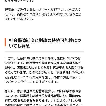
とを示唆しています。
超高齢化が進行すると、グローバル都市としての活力が
低下し、高齢者が医療や介護を受けられない状況が生じ
る可能性があります。
社会保障制度と財政の持続可能性につ
いても懸念
一方で、社会保障制度と財政の持続可能性についても懸
念があります。
現役世代が高齢者を支えるための人数が
減少し、高齢者1人に対して現役世代が支える人数が少な
くなっています。
この状況が続くと、高齢者福祉や障がい
者福祉などにかかる費用が増加し、給付と負担の間にア
ンバランスが生じる可能性があります。
さらに、
家計や企業の貯蓄が減少し、財政赤字が拡大す
ることで、経常収支の構造的な縮小が起こり、国債の依
存度が高まるおそれがあります。
これにより、利払い費
の増加や国際金融市場のショックへの脆弱性が高まる可