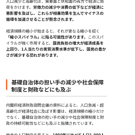
人口減少と高齢化は、需要面と供給面の両方で経済に負
荷をかけます。
労働力の減少や消費の低下などが経済に
悪影響を及ぼし、これらが相乗効果を生んでマイナスの
循環を加速させることが懸念されます。
経済規模の縮小が始まると、それが更なる縮小を招く
「縮小スパイラル」に陥る可能性があります。
このスパ
イラルが強く作用すると、
国民負担の増大が経済成長を
上回り、1人当たりの実質消費水準が低下し、国民の豊か
さが減少する恐れがあります。
基礎自治体の担い手の減少や社会保障
制度と財政などにも及ぶ
内閣府経済財政諮問会議の資料によると、人口急減・超
高齢化が経済社会に及ぼす影響は、経済規模の縮小だけ
でなく、基礎自治体の担い手の減少や社会保障制度と財
政の持続可能性などにも及ぶと指摘されています。
地方の人口動向を見ると、
1980年に比べて人口1,000人