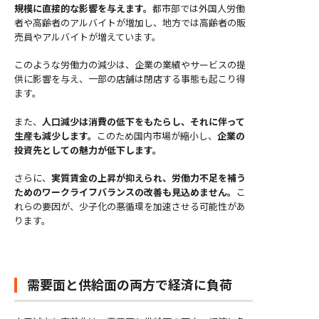
規模に直接的な影響を与えます。
都市部では外国人労働
者や高齢者のアルバイトが増加し、地方では高齢者の販
売員やアルバイトが増えています。
このような労働力の減少は、企業の業績やサービスの提
供に影響を与え、一部の店舗は閉店する事態も起こり得
ます。
また、
人口減少は消費の低下をもたらし、それに伴って
生産も減少します。
このため国内市場が縮小し、
企業の
投資先としての魅力が低下します。
さらに、
実質賃金の上昇が抑えられ、労働力不足を補う
ためのワークライフバランスの改善も見込めません。
こ
れらの要因が、少子化の悪循環を加速させる可能性があ
ります。
需要面と供給面の両方で経済に負荷