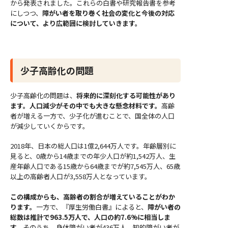
から発表されました。これらの白書や研究報告書を参考
にしつつ、
障がい者を取り巻く社会の変化と今後の対応
について、より広範囲に検討していきます。
少子高齢化の問題
少子高齢化の問題は、
将来的に深刻化する可能性があり
ます。人口減少がその中でも大きな懸念材料です。
高齢
者が増える一方で、少子化が進むことで、国全体の人口
が減少していくからです。
2018年、日本の総人口は1億2,644万人です。年齢層別に
見ると、0歳から14歳までの年少人口が約1,542万人、生
産年齢人口である15歳から64歳までが約7,545万人、65歳
以上の高齢者人口が3,558万人となっています。
この構成からも、高齢者の割合が増えていることがわか
ります。
一方で、『厚生労働白書』によると、
障がい者の
総数は推計で963.5万人で、人口の約7.6%に相当しま
す。
そのうち、身体障がい者が436万人、知的障がい者が