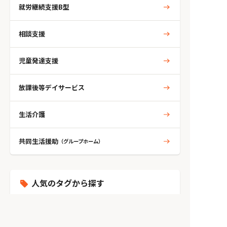
就労継続支援B型
相談支援
児童発達支援
放課後等デイサービス
生活介護
共同生活援助
（グループホーム）
人気のタグから探す
自閉症
ADHD
発達障がい
学習障がい
アスペルガー
知的
精神
統合失調症
うつ病
双極性障がい
トイレ環境
てんかん