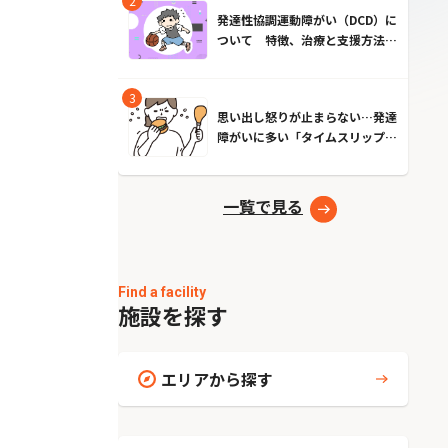
発達性協調運動障がい（DCD）に
ついて 特徴、治療と支援方法と
は？
思い出し怒りが止まらない…発達
障がいに多い「タイムスリップ現
象」とは？原因とやめる方法
一覧で見る
Find a facility
施設を探す
エリアから探す