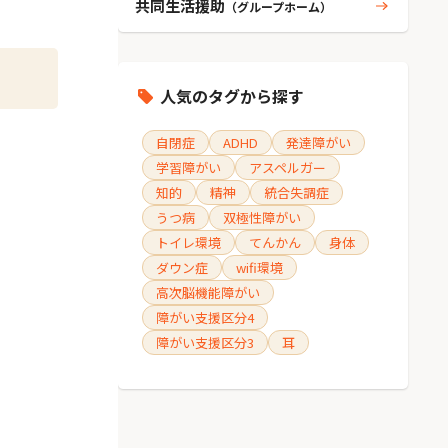
共同生活援助
（グループホーム）
人気のタグから探す
自閉症
ADHD
発達障がい
学習障がい
アスペルガー
知的
精神
統合失調症
うつ病
双極性障がい
トイレ環境
てんかん
身体
ダウン症
wifi環境
高次脳機能障がい
障がい支援区分4
障がい支援区分3
耳