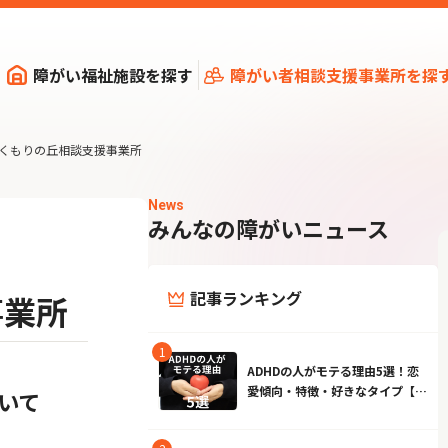
障がい福祉施設を探す
障がい者相談支援事業所を探
くもりの丘相談支援事業所
News
みんなの障がいニュース
記事ランキング
事業所
ADHDの人がモテる理由5選！恋
愛傾向・特徴・好きなタイプ【男
いて
性・女性】