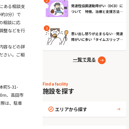
にある相談支
発達性協調運動障がい（DCD）に
ついて 特徴、治療と支援方法と
歩約3分）で
は？
の相談に応
調整などを行
思い出し怒りが止まらない…発達
障がいに多い「タイムスリップ現
象」とは？原因とやめる方法
内容などの詳
ださい。ご相
一覧で見る
Find a facility
5-31-
施設を探す
00m、高田市
の際は、駐車
エリアから探す