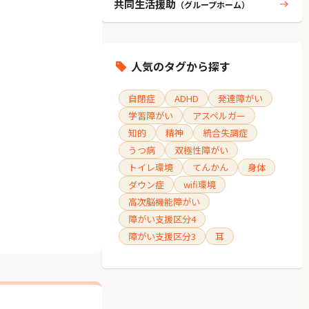
共同生活援助
（グループホーム）
人気のタグから探す
自閉症
ADHD
発達障がい
学習障がい
アスペルガー
知的
精神
統合失調症
うつ病
双極性障がい
トイレ環境
てんかん
身体
ダウン症
wifi環境
高次脳機能障がい
障がい支援区分4
障がい支援区分3
耳