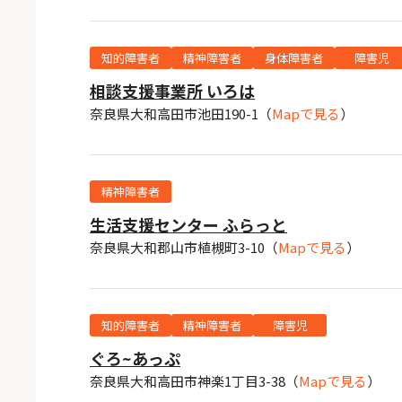
知的障害者
精神障害者
身体障害者
障害児
相談支援事業所 いろは
奈良県大和高田市池田190-1
（
Mapで見る
）
精神障害者
生活支援センター ふらっと
奈良県大和郡山市植槻町3-10
（
Mapで見る
）
知的障害者
精神障害者
障害児
ぐろ~あっぷ
奈良県大和高田市神楽1丁目3-38
（
Mapで見る
）