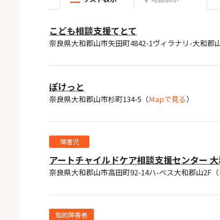
こども相談支援てとて
奈良県大和郡山市矢田町4842-1ヴィラナリ-大和郡山
ぽけっと
奈良県大和郡山市杉町134-5
（
Mapで見る
）
障害児
アートチャイルドケア相談支援センター 大
奈良県大和郡山市高田町92-14ハ-ベス大和郡山2F
（
知的障害者