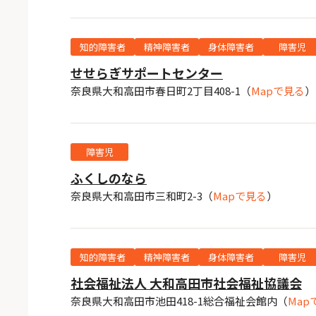
知的障害者
精神障害者
身体障害者
障害児
せせらぎサポートセンター
奈良県大和高田市春日町2丁目408-1
（
Mapで見る
）
障害児
ふくしのなら
奈良県大和高田市三和町2-3
（
Mapで見る
）
知的障害者
精神障害者
身体障害者
障害児
社会福祉法人 大和高田市社会福祉協議会
奈良県大和高田市池田418-1総合福祉会館内
（
Map