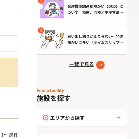
発達性協調運動障がい（DCD）に
ついて 特徴、治療と支援方法と
は？
思い出し怒りが止まらない…発達
障がいに多い「タイムスリップ現
象」とは？原因とやめる方法
一覧で見る
Find a facility
施設を探す
エリアから探す
 1～20件