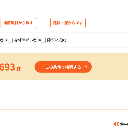
市区町村から探す
路線・駅から探す
者
(0)
身体障がい者
(0)
障がい児
(0)
,693
この条件で検索する
件
40
件中