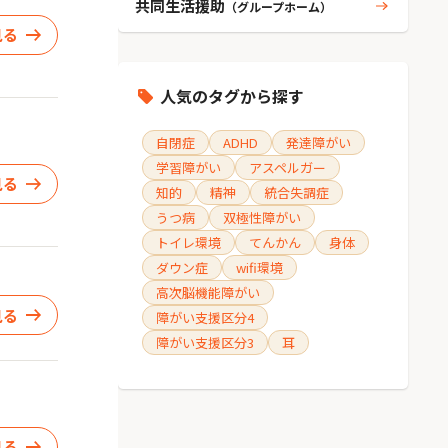
共同生活援助
（グループホーム）
見る
人気のタグから探す
自閉症
ADHD
発達障がい
学習障がい
アスペルガー
見る
知的
精神
統合失調症
うつ病
双極性障がい
トイレ環境
てんかん
身体
ダウン症
wifi環境
高次脳機能障がい
見る
障がい支援区分4
障がい支援区分3
耳
見る