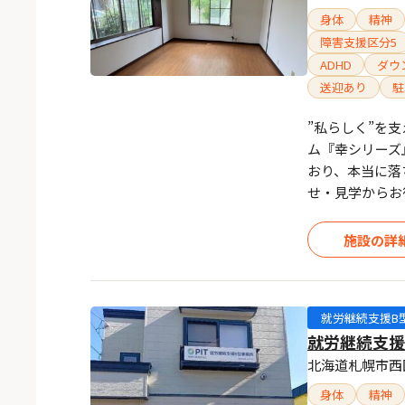
身体
精神
障害支援区分5
ADHD
ダウ
送迎あり
駐
”私らしく”を
ム『幸シリーズ
おり、本当に落
せ・見学からお
施設の詳
就労継続支援B
就労継続支援
北海道札幌市西区
身体
精神