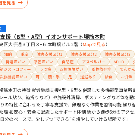
細を見る
型
支援（B型・A型）イオンサポート堺筋本町
央区大手通３丁目３−６ 本町橋ビル 2階
（
Mapで見る
）
知的
重度
障害支援区分1
障害支援区分2
障害支援区分3
発達障がい
学習障がい
自閉症
アスペルガー
ADHD
筋ジストロフィー
うつ病
双極性障がい
薬物依存症
てんか
次脳機能障がい
耳
腕・手
足
送迎あり
給食
お弁当
堺筋本町の特徴 就労継続支援A型・B型を併設した多機能型事業所 
シール貼り、箱折りなど）や施設外清掃、ポスティングなど体を動
とりの特性に合わせた丁寧な支援で、無理なく作業を習得可能 繰り
た環境 安心・安全に配慮したサポート体制 駅から徒歩6分のアクセ
「自分のペースで、少しずつ“できる”を増やしていける場所です」
細を見る