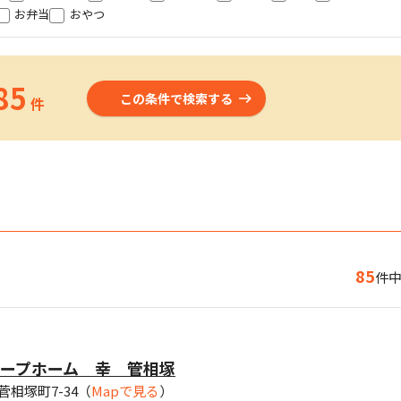
お弁当
おやつ
85
この条件で検索する
件
85
件中
ープホーム 幸 管相塚
相塚町7-34
（
Mapで見る
）