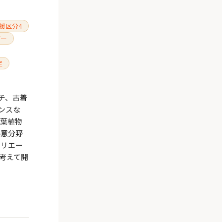
援区分4
ガー
足
チ、古着
ンスな
観葉植物
得意分野
クリエー
考えて開