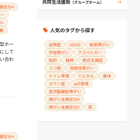
共同生活援助
（グループホーム）
援区分4
ガー
ん
人気のタグから探す
食
化型ホー
自閉症
ADHD
発達障がい
事にして
学習障がい
アスペルガー
問い合わ
知的
精神
統合失調症
うつ病
双極性障がい
トイレ環境
てんかん
身体
ダウン症
wifi環境
高次脳機能障がい
障がい支援区分4
障がい支援区分3
耳
援区分4