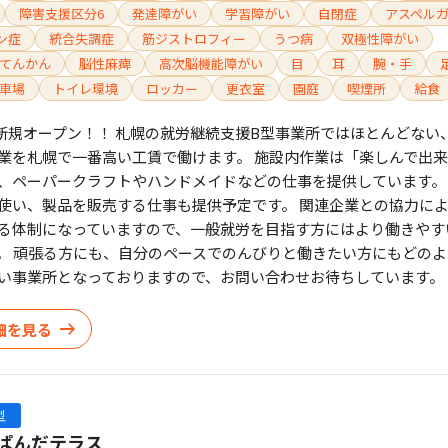
障害支援区分6
発達障がい
学習障がい
自閉症
アスペル
ン症
統合失調症
筋ジストロフィー
うつ病
双極性障がい
てんかん
脳性麻痺
高次脳機能障がい
目
耳
腕・手
車場
トイレ環境
ロッカー
更衣室
園庭
喫煙所
給食
月1日新規オープン！！ 札幌の就労継続支援B型事業所ではほとんどない
業を札幌で一番高い工賃で働けます。 施設内作業は「楽しんで出
、ペーパークラフトやハンドメイドなどの仕事を提供しています。
使い、製品を販売する仕事も提供予定です。 関連企業との協力に
る体制になっていますので、一般就労を目指す方にはより働きやす
。 頑張る方にも、自分のペースでのんびりと働きたい方にもどの
い事業所となっておりますので、お問い合わせお待ちしています。
細を見る
型
ぱんだテラス