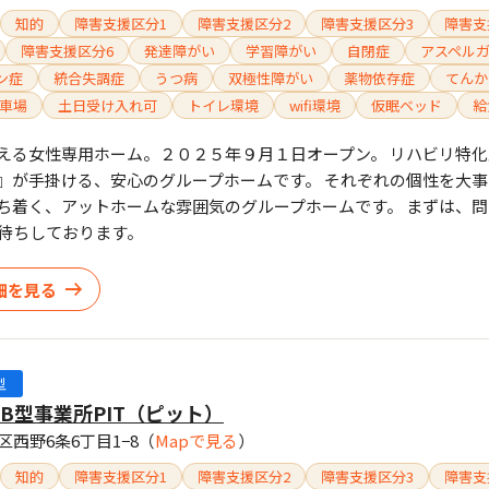
知的
障害支援区分1
障害支援区分2
障害支援区分3
障害支
障害支援区分6
発達障がい
学習障がい
自閉症
アスペル
ン症
統合失調症
うつ病
双極性障がい
薬物依存症
てんか
車場
土日受け入れ可
トイレ環境
wifi環境
仮眠ベッド
給
支える女性専用ホーム。２０２５年９月１日オープン。 リハビリ特
』が手掛ける、安心のグループホームです。 それぞれの個性を大
ち着く、アットホームな雰囲気のグループホームです。 まずは、
待ちしております。
細を見る
型
B型事業所PIT（ピット）
西野6条6丁目1−8
（
Mapで見る
）
知的
障害支援区分1
障害支援区分2
障害支援区分3
障害支