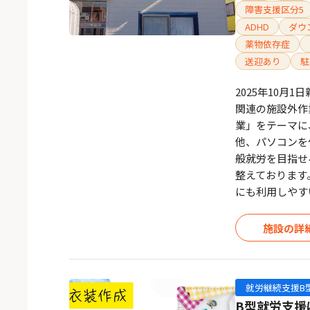
障害支援区分5
ADHD
ダウ
薬物依存症
送迎あり
駐
2025年10
関連の施設外作
業」をテーマに
他、パソコンを
般就労を目指せ
整えております
にも利用しやす
施設の詳
就労継続支援B
B型就労支援