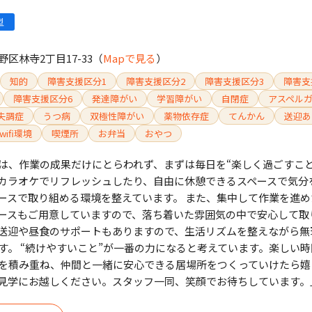
型
区林寺2丁目17-33
（
Mapで見る
）
知的
障害支援区分1
障害支援区分2
障害支援区分3
障害支
障害支援区分6
発達障がい
学習障がい
自閉症
アスペル
失調症
うつ病
双極性障がい
薬物依存症
てんかん
送迎あ
wifi環境
喫煙所
お弁当
おやつ
は、作業の成果だけにとらわれず、まずは毎日を“楽しく過ごすこと
カラオケでリフレッシュしたり、自由に休憩できるスペースで気分
ースで取り組める環境を整えています。 また、集中して作業を進め
ースもご用意していますので、落ち着いた雰囲気の中で安心して取
送迎や昼食のサポートもありますので、生活リズムを整えながら無
す。 “続けやすいこと”が一番の力になると考えています。楽しい
を積み重ね、仲間と一緒に安心できる居場所をつくっていけたら嬉
見学にお越しください。スタッフ一同、笑顔でお待ちしています。