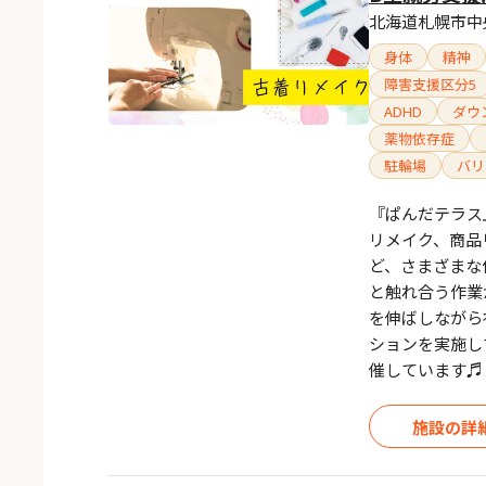
北海道札幌市中央
身体
精神
障害支援区分5
ADHD
ダウ
薬物依存症
駐輪場
バリ
『ぱんだテラス
リメイク、商品
ど、さまざまな
と触れ合う作業
を伸ばしながら
ションを実施し
催しています♬
施設の詳