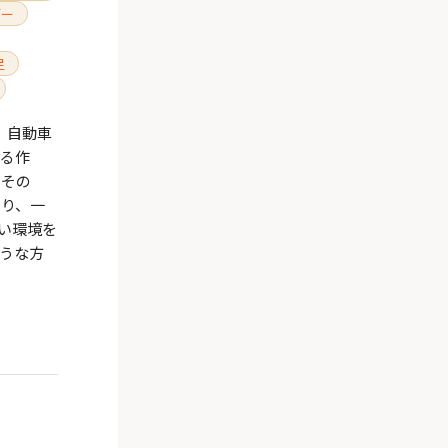
ガー
足
、自動車
来る作
 その
より、一
い環境を
ような方