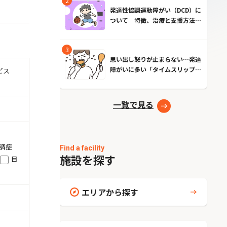
発達性協調運動障がい（DCD）に
ついて 特徴、治療と支援方法と
は？
思い出し怒りが止まらない…発達
障がいに多い「タイムスリップ現
ビス
象」とは？原因とやめる方法
一覧で見る
調症
Find a facility
施設を探す
目
エリアから探す