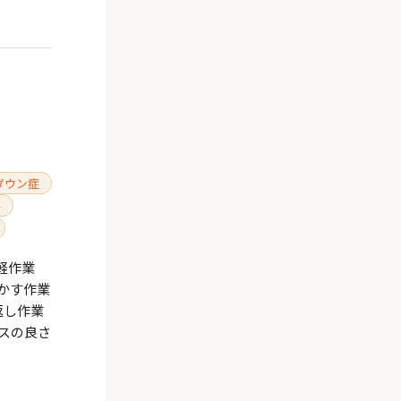
ダウン症
ん
軽作業
かす作業
返し作業
スの良さ