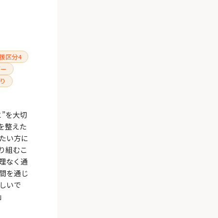
援区分4
ガー
り
”を大切
を整えた
たい方に
り組むこ
理なく通
時間を通じ
しいで
」