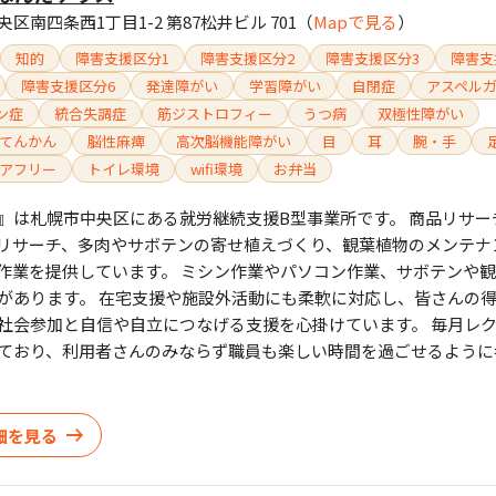
区南四条西1丁目1-2 第87松井ビル 701
（
Mapで見る
）
知的
障害支援区分1
障害支援区分2
障害支援区分3
障害支
障害支援区分6
発達障がい
学習障がい
自閉症
アスペル
ン症
統合失調症
筋ジストロフィー
うつ病
双極性障がい
てんかん
脳性麻痺
高次脳機能障がい
目
耳
腕・手
アフリー
トイレ環境
wifi環境
お弁当
』は札幌市中央区にある就労継続支援B型事業所です。 商品リサー
リサーチ、多肉やサボテンの寄せ植えづくり、観葉植物のメンテナ
作業を提供しています。 ミシン作業やパソコン作業、サボテンや
があります。 在宅支援や施設外活動にも柔軟に対応し、皆さんの
社会参加と自信や自立につなげる支援を心掛けています。 毎月レ
ており、利用者さんのみならず職員も楽しい時間を過ごせるように
細を見る