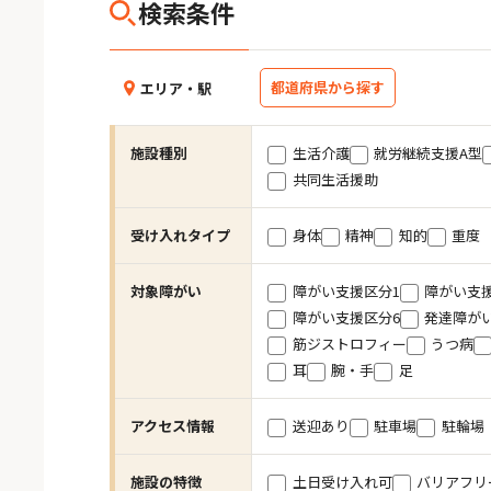
検索条件
都道府県から探す
エリア・駅
施設種別
生活介護
就労継続支援A型
共同生活援助
受け入れタイプ
身体
精神
知的
重度
対象障がい
障がい支援区分1
障がい支
障がい支援区分6
発達障が
筋ジストロフィー
うつ病
耳
腕・手
足
アクセス情報
送迎あり
駐車場
駐輪場
施設の特徴
土日受け入れ可
バリアフリ