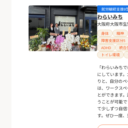
就労継続支援B
わらいみち
大阪府大阪市生野
身体
精神
障害支援区分5
ADHD
統合
トイレ環境
「わらいみちで
にしています。
りと、自分のペ
は、ワークスペ
とができます。
うことが可能で
て少しずつ自信
す。ぜひ一度、