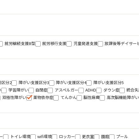
就労継続支援B型
就労移行支援
児童発達支援
放課後等デイサー
援区分2
障がい支援区分3
障がい支援区分4
障がい支援区分5
い
学習障がい
自閉症
アスペルガー
ADHD
ダウン症
統合失
双極性障がい
薬物依存症
てんかん
脳性麻痺
高次脳機能障がい
ー
トイレ環境
wifi環境
ロッカー
更衣室
園庭
プール