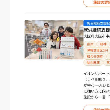
施設の詳
就労継続支援B
就労継続支援
大阪府大阪市中
身体
精神
障害支援区分4
統合失調症
脳性麻痺
高
イオンサポート
（ラベル貼り、
が中心 一人ひ
に強い方に向い
施設から一言 
施設の詳