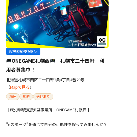
就労継続支援B型
ONEGAME札幌西
札幌市二十四軒 利
用者募集中！
北海道札幌市西区二十四軒2条4丁目4番29号
（
Mapで見る
）
精神
知的
送迎あり
┃就労継続支援B型事業所 ONEGAME札幌西┃
"eスポーツ"を通じて自分の可能性を探ってみませんか？