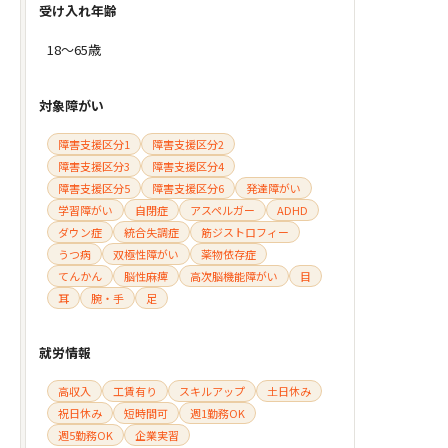
受け入れ年齢
18～65歳
対象障がい
障害支援区分1
障害支援区分2
障害支援区分3
障害支援区分4
障害支援区分5
障害支援区分6
発達障がい
学習障がい
自閉症
アスペルガー
ADHD
ダウン症
統合失調症
筋ジストロフィー
うつ病
双極性障がい
薬物依存症
てんかん
脳性麻痺
高次脳機能障がい
目
耳
腕・手
足
就労情報
高収入
工賃有り
スキルアップ
土日休み
祝日休み
短時間可
週1勤務OK
週5勤務OK
企業実習