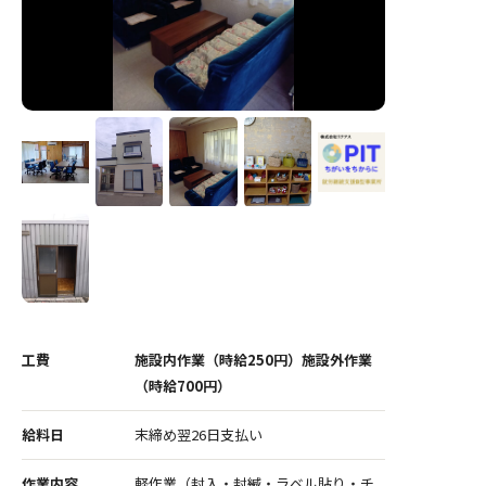
工費
施設内作業（時給250円）施設外作業
（時給700円）
給料日
末締め翌26日支払い
作業内容
軽作業（封入・封緘・ラベル貼り・チ