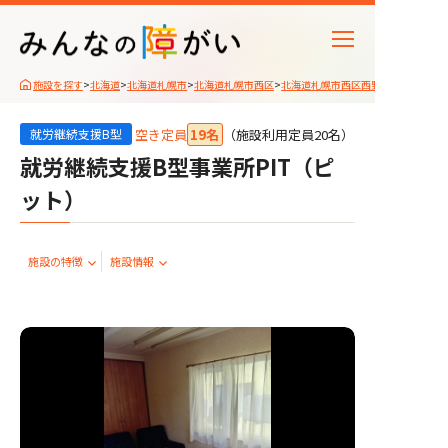
施設を探す
>
北海道
>
北海道札幌市
>
北海道札幌市西区
>
北海道札幌市西区西野6条
空き定員
19名
（施設利⽤定員20名）
就労継続支援B型
就労継続支援B型事業所PIT（ピ
ット）
施設の特徴
施設情報