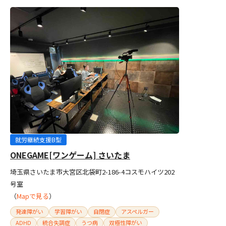
就労継続支援B型
ONEGAME[ワンゲーム] さいたま
埼玉県さいたま市大宮区北袋町2-186-4コスモハイツ202
号室
（
Mapで見る
）
発達障がい
学習障がい
自閉症
アスペルガー
ADHD
統合失調症
うつ病
双極性障がい