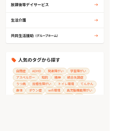
放課後等デイサービス
生活介護
共同生活援助
（グループホーム）
人気のタグから探す
自閉症
ADHD
発達障がい
学習障がい
アスペルガー
知的
精神
統合失調症
うつ病
双極性障がい
トイレ環境
てんかん
身体
ダウン症
wifi環境
高次脳機能障がい
障がい支援区分4
障がい支援区分3
耳