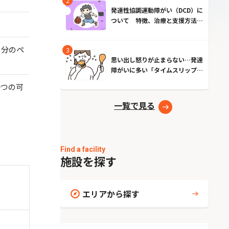
発達性協調運動障がい（DCD）に
ついて 特徴、治療と支援方法と
は？
自分のペ
思い出し怒りが止まらない…発達
障がいに多い「タイムスリップ現
象」とは？原因とやめる方法
一つの可
一覧で見る
Find a facility
施設を探す
エリアから探す