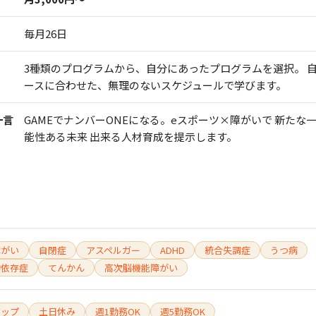
毎月26日
3種類のプログラムから、自分にあったプログラムを選択。 
ースに合わせた、無理のないスケジュールで学びます。
一言
GAMEでナンバーONEになる。eスポーツ×障がいで 新たな
能性ある未来 出来る人材育成を提示します。
障がい
自閉症
アスペルガー
ADHD
統合失調症
うつ病
物依存症
てんかん
高次脳機能障がい
アップ
土日休み
週1勤務OK
週5勤務OK