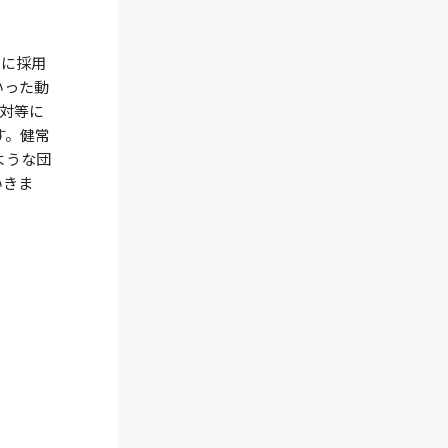
目に採用
いった動
対等に
す。健常
ような団
いきま