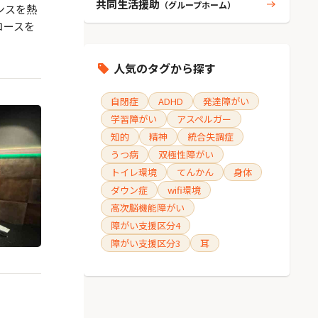
共同生活援助
（グループホーム）
ンスを熱
コースを
人気のタグから探す
自閉症
ADHD
発達障がい
学習障がい
アスペルガー
知的
精神
統合失調症
うつ病
双極性障がい
トイレ環境
てんかん
身体
ダウン症
wifi環境
高次脳機能障がい
障がい支援区分4
障がい支援区分3
耳