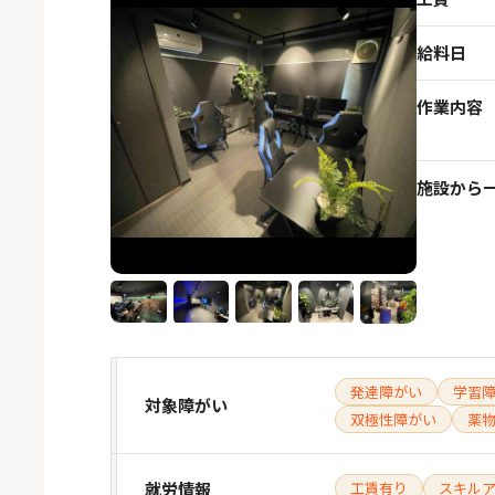
給料日
作業内容
施設から
発達障がい
学習
対象障がい
双極性障がい
薬
就労情報
工賃有り
スキル