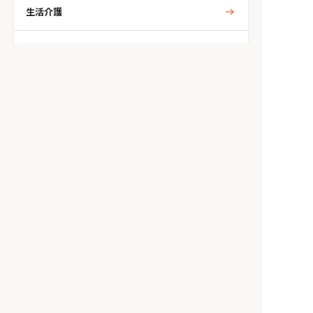
生活介護
共同生活援助
（グループホーム）
人気のタグから探す
自閉症
ADHD
発達障がい
学習障がい
アスペルガー
知的
精神
統合失調症
うつ病
双極性障がい
トイレ環境
てんかん
身体
ダウン症
wifi環境
高次脳機能障がい
障がい支援区分4
障がい支援区分3
耳
ホーム
みんなの障がいニュース
「手放す」ということ ー 執着をやさしくほどくことで、自