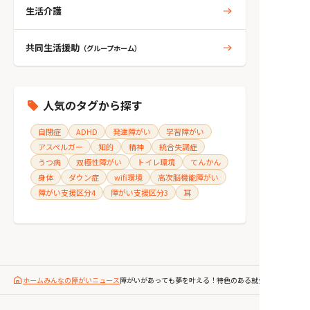
生活介護
共同生活援助
（グループホーム）
人気のタグから探す
自閉症
ADHD
発達障がい
学習障がい
アスペルガー
知的
精神
統合失調症
うつ病
双極性障がい
トイレ環境
てんかん
身体
ダウン症
wifi環境
高次脳機能障がい
障がい支援区分4
障がい支援区分3
耳
ホーム
みんなの障がいニュース
障がいがあっても夢を叶える！特色のある就労支援事業所