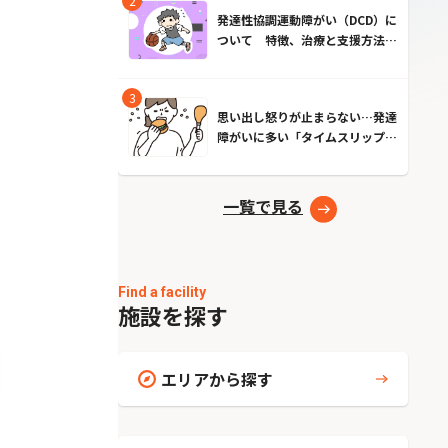
発達性協調運動障がい（DCD）に
ついて 特徴、治療と支援方法と
は？
思い出し怒りが止まらない…発達
障がいに多い「タイムスリップ現
象」とは？原因とやめる方法
一覧で見る
Find a facility
施設を探す
エリアから探す