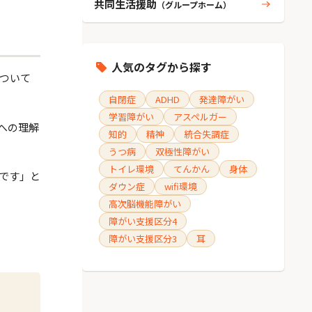
共同生活援助
（グループホーム）
人気のタグから探す
ついて
自閉症
ADHD
発達障がい
学習障がい
アスペルガー
への理解
知的
精神
統合失調症
うつ病
双極性障がい
トイレ環境
てんかん
身体
です」と
ダウン症
wifi環境
高次脳機能障がい
障がい支援区分4
障がい支援区分3
耳