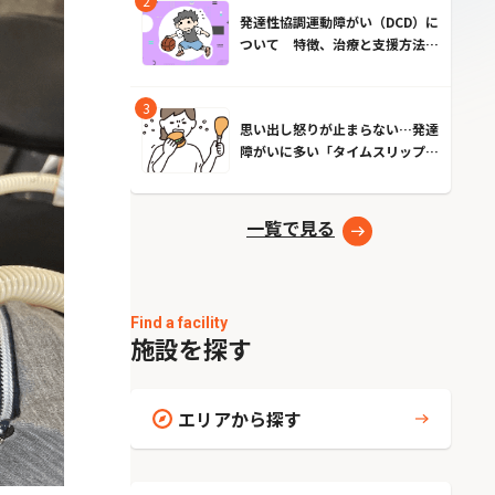
発達性協調運動障がい（DCD）に
ついて 特徴、治療と支援方法と
は？
思い出し怒りが止まらない…発達
障がいに多い「タイムスリップ現
象」とは？原因とやめる方法
一覧で見る
Find a facility
施設を探す
エリアから探す