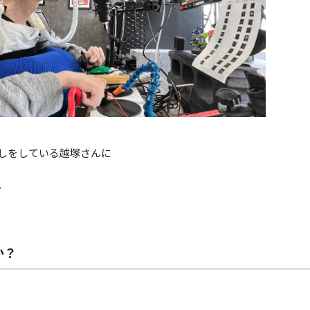
しをしている越塚さんに
。
か？
！