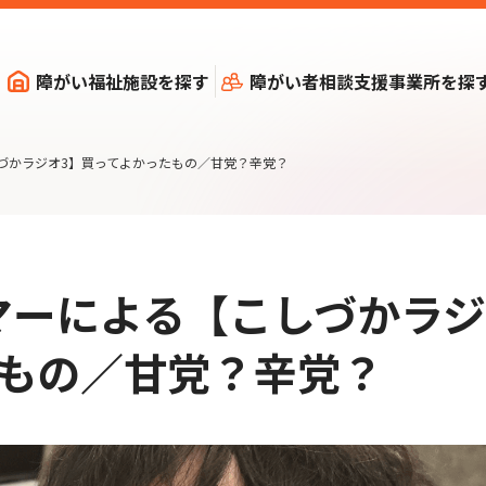
障がい福祉施設を探す
障がい者相談支援事業所を探
づかラジオ3】買ってよかったもの／甘党？辛党？
マーによる【こしづかラ
たもの／甘党？辛党？