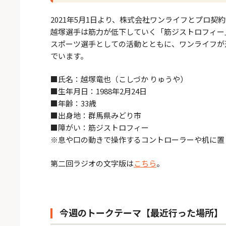
2021年5月1日より、株式会社ワンライフとプロ
越塚選手は筋力が低下していく「筋ジストロフィー
スポーツ選手としての活動とともに、ワンライフが運
でいます。
■氏名：越塚竜也（こしづか りゅうや）
■生年月日：1988年2月24日
■年齢：33歳
■出身地：群馬県みどり市
■障がい：筋ジストロフィー
※息や口の動きで操作するコントローラーや机に置
第二回ラジオの文字版は
こちら
。
今週のトークテーマ【最近行った場所】