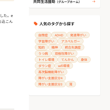
共同生活援助
（グループホーム）
した。e
ち込こん
人気のタグから探す
自閉症
ADHD
発達障がい
学習障がい
アスペルガー
知的
精神
統合失調症
うつ病
双極性障がい
トイレ環境
てんかん
身体
ダウン症
wifi環境
高次脳機能障がい
障がい支援区分4
障がい支援区分3
耳