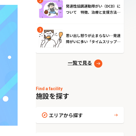
発達性協調運動障がい（DCD）に
ついて 特徴、治療と支援方法と
は？
思い出し怒りが止まらない…発達
障がいに多い「タイムスリップ現
象」とは？原因とやめる方法
一覧で見る
Find a facility
施設を探す
エリアから探す