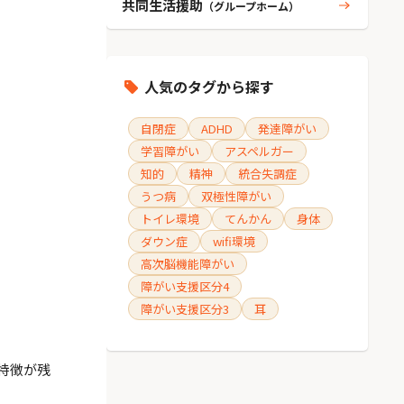
共同生活援助
（グループホーム）
人気のタグから探す
自閉症
ADHD
発達障がい
学習障がい
アスペルガー
知的
精神
統合失調症
うつ病
双極性障がい
トイレ環境
てんかん
身体
ダウン症
wifi環境
高次脳機能障がい
障がい支援区分4
障がい支援区分3
耳
特徴が残