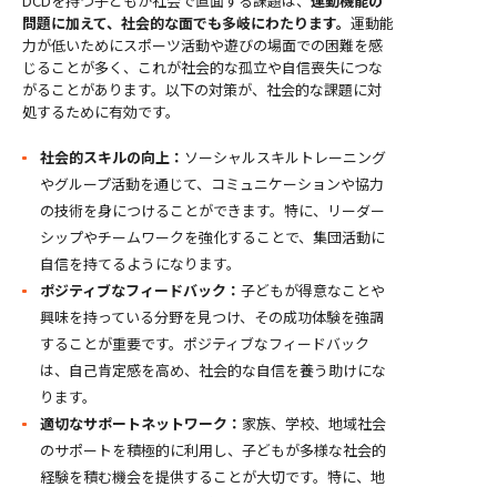
DCDを持つ子どもが社会で直面する課題は、
運動機能の
問題に加えて、社会的な面でも多岐にわたります。
運動能
力が低いためにスポーツ活動や遊びの場面での困難を感
じることが多く、これが社会的な孤立や自信喪失につな
がることがあります。以下の対策が、社会的な課題に対
処するために有効です。
社会的スキルの向上：
ソーシャルスキルトレーニング
やグループ活動を通じて、コミュニケーションや協力
の技術を身につけることができます。特に、リーダー
シップやチームワークを強化することで、集団活動に
自信を持てるようになります。
ポジティブなフィードバック：
子どもが得意なことや
興味を持っている分野を見つけ、その成功体験を強調
することが重要です。ポジティブなフィードバック
は、自己肯定感を高め、社会的な自信を養う助けにな
ります。
適切なサポートネットワーク：
家族、学校、地域社会
のサポートを積極的に利用し、子どもが多様な社会的
経験を積む機会を提供することが大切です。特に、地