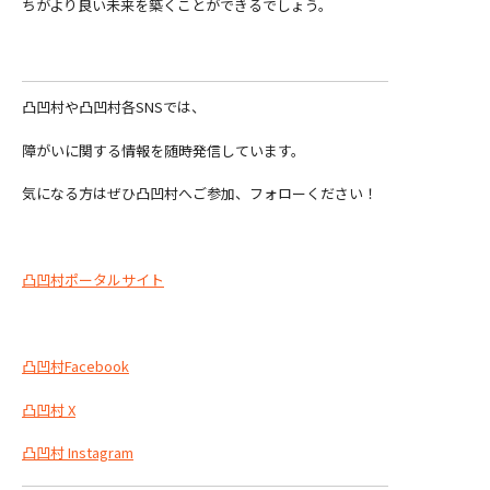
ちがより良い未来を築くことができるでしょう。
凸凹村や凸凹村各SNSでは、
障がいに関する情報を随時発信しています。
気になる方はぜひ凸凹村へご参加、フォローください！
凸凹村ポータルサイト
凸凹村Facebook
凸凹村 X
凸凹村 Instagram