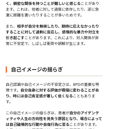
く、親密な関係を持つことが難しいと感じる
ことがあり
ます。これは、他者に対して過度に依存したり、逆に急
激に距離を置いたりすることが多いためです。
また、
相手が自分を無視したり、期待に応えなかったり
することに対して過剰に反応し、感情的な暴力や対立を
引き起こす
ことがあります。これにより、対人関係が非
常に不安定で、しばしば衝突や誤解が生じます。
自己イメージの揺らぎ
自己認識や自己イメージの不安定さは、BPDの重要な特
徴です。
自分自身に対する評価が極端に変わることがあ
り、時には自己肯定感が著しく低くなる
こともありま
す。
この自己イメージの揺らぎは、患者が
自分のアイデンテ
ィティや人生の方向性を見失う原因となり、場合によって
は自己破壊的な行動や自傷行為に至る
ことがあります。