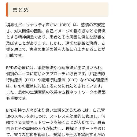
まとめ
境界性パーソナリティ障がい（BPD）は、感情の不安定
さ、対人関係の困難、自己イメージの揺らぎなどを特徴
とする精神疾患であり、患者とその周囲に深刻な影響を
及ぼすことがあります。しかし、適切な診断と治療、支
援を通じて、患者の生活の質を大幅に向上させることが
可能です。
BPDの治療には、薬物療法や心理療法が主に用いられ、
個別のニーズに応じたアプローチが必要です。弁証法的
行動療法（DBT）や認知行動療法（CBT）などの心理療法
は、BPDの症状に対処するために有効とされています。
また、患者の生活習慣の改善や支援ネットワークの構築
も重要です。
BPDを持つ人々がより良い生活を送るためには、自己管
理のスキルを身につけ、ストレスを効果的に管理し、信
頼できる支援ネットワークを築くことが大切です。患者
自身とその周囲の人々が協力し、理解とサポートを通じ
て、BPDの症状を管理し、充実した生活を実現するため