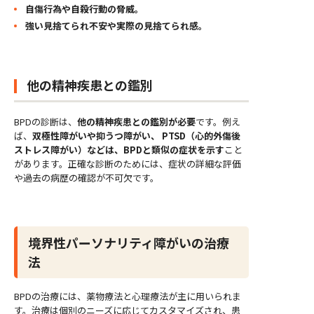
自傷行為や自殺行動の脅威。
強い見捨てられ不安や実際の見捨てられ感。
他の精神疾患との鑑別
BPDの診断は、
他の精神疾患との鑑別が必要
です。例え
ば、
双極性障がいや抑うつ障がい、 PTSD（心的外傷後
ストレス障がい）などは、BPDと類似の症状を示す
こと
があります。正確な診断のためには、症状の詳細な評価
や過去の病歴の確認が不可欠です。
境界性パーソナリティ障がいの治療
法
BPDの治療には、薬物療法と心理療法が主に用いられま
す。治療は個別のニーズに応じてカスタマイズされ、患