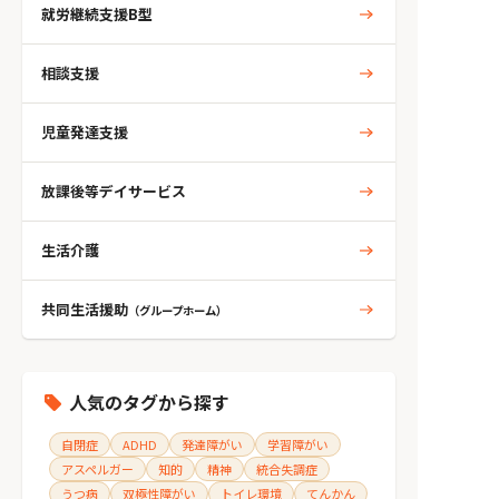
就労継続支援B型
相談支援
児童発達支援
放課後等デイサービス
生活介護
共同生活援助
（グループホーム）
人気のタグから探す
自閉症
ADHD
発達障がい
学習障がい
アスペルガー
知的
精神
統合失調症
うつ病
双極性障がい
トイレ環境
てんかん