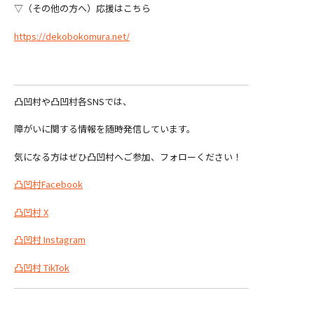
▽（その他の方へ）応援はこちら
https://dekobokomura.net/
凸凹村や凸凹村各SNSでは、
障がいに関する情報を随時発信しています。
気になる方はぜひ凸凹村へご参加、フォローください！
凸凹村Facebook
凸凹村 X
凸凹村 Instagram
凸凹村 TikTok