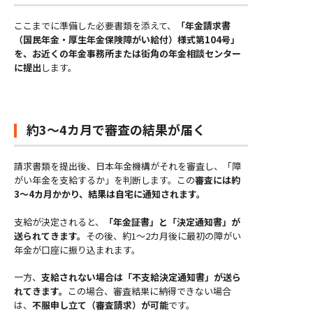
ここまでに準備した必要書類を添えて、
「年金請求書
（国民年金・厚生年金保険障がい給付）様式第104号」
を、お近くの年金事務所または街角の年金相談センター
に提出
します。
約3〜4カ月で審査の結果が届く
請求書類を提出後、日本年金機構がそれを審査し、「障
がい年金を支給するか」を判断します。この
審査には約
3〜4カ月かかり、結果は自宅に通知されます。
支給が決定されると、
「年金証書」と「決定通知書」が
送られてきます。
その後、約1〜2カ月後に最初の障がい
年金が口座に振り込まれます。
一方、
支給されない場合は「不支給決定通知書」が送ら
れてきます。
この場合、審査結果に納得できない場合
は、
不服申し立て（審査請求）が可能
です。