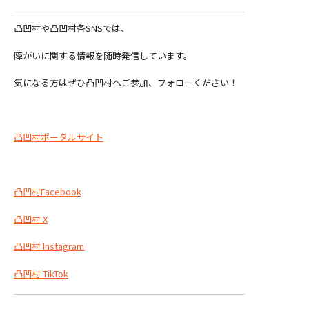
凸凹村や凸凹村各SNSでは、
障がいに関する情報を随時発信しています。
気になる方はぜひ凸凹村へご参加、フォローください！
凸凹村ポータルサイト
凸凹村Facebook
凸凹村 X
凸凹村 Instagram
凸凹村 TikTok