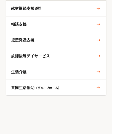
就労継続支援B型
相談支援
児童発達支援
放課後等デイサービス
生活介護
共同生活援助
（グループホーム）
人気のタグから探す
自閉症
ADHD
発達障がい
学習障がい
アスペルガー
知的
精神
統合失調症