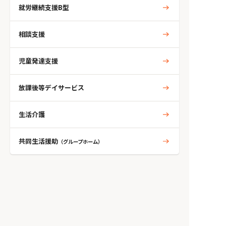
就労継続支援B型
相談支援
児童発達支援
放課後等デイサービス
生活介護
共同生活援助
（グループホーム）
人気のタグから探す
自閉症
ADHD
発達障がい
学習障がい
アスペルガー
知的
精神
統合失調症
うつ病
双極性障がい
トイレ環境
てんかん