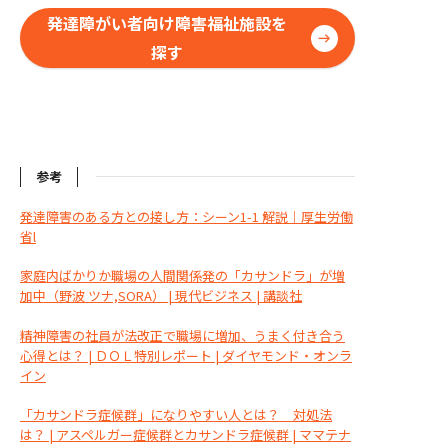
発達障がい者向け障害福祉施設を
探す
参考
発達障害のある方との接し方：シーン1-1 解説｜厚生労働
省
l
家庭内ばかりか職場の人間関係発の「カサンドラ」が増
加中（野波 ツナ,SORA） | 現代ビジネス | 講談社
精神障害の社員が法改正で職場に増加、うまく付き合う
心得とは？ | ＤＯＬ特別レポート | ダイヤモンド・オンラ
イン
「カサンドラ症候群」になりやすい人とは？ 対処法
は？ | アスペルガー症候群とカサンドラ症候群 | ママテナ