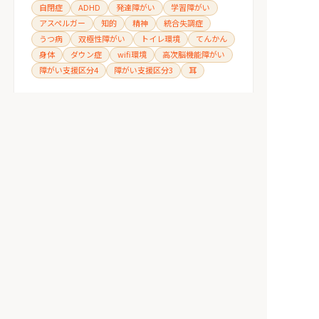
自閉症
ADHD
発達障がい
学習障がい
アスペルガー
知的
精神
統合失調症
うつ病
双極性障がい
トイレ環境
てんかん
身体
ダウン症
wifi環境
高次脳機能障がい
障がい支援区分4
障がい支援区分3
耳
ホーム
みんなの障がいニュース
職場内カサンドラとは？職場内カサンドラの原因・職場でで
みんなの障がいへ
掲載希望の⽅