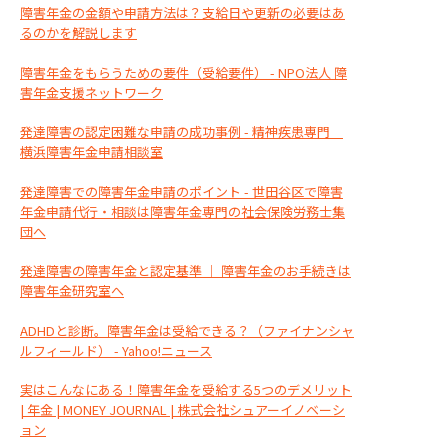
障害年金の金額や申請方法は？支給日や更新の必要はあ
るのかを解説します
障害年金をもらうための要件（受給要件） - NPO法人 障
害年金支援ネットワーク
発達障害の認定困難な申請の成功事例 - 精神疾患専門
横浜障害年金申請相談室
発達障害での障害年金申請のポイント - 世田谷区で障害
年金申請代行・相談は障害年金専門の社会保険労務士集
団へ
発達障害の障害年金と認定基準 ｜ 障害年金のお手続きは
障害年金研究室へ
ADHDと診断。障害年金は受給できる？（ファイナンシャ
ルフィールド） - Yahoo!ニュース
実はこんなにある！障害年金を受給する5つのデメリット
| 年金 | MONEY JOURNAL | 株式会社シュアーイノベーシ
ョン