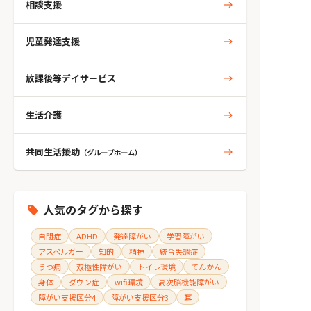
相談支援
児童発達支援
放課後等デイサービス
生活介護
共同生活援助
（グループホーム）
人気のタグから探す
自閉症
ADHD
発達障がい
学習障がい
アスペルガー
知的
精神
統合失調症
うつ病
双極性障がい
トイレ環境
てんかん
身体
ダウン症
wifi環境
高次脳機能障がい
障がい支援区分4
障がい支援区分3
耳