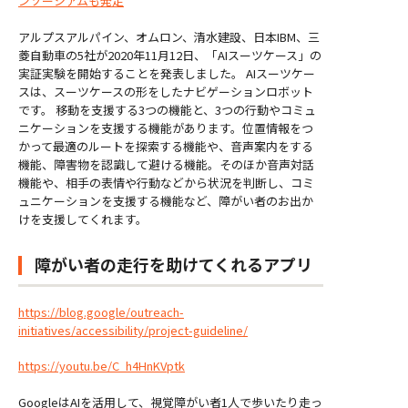
ンソーシアムも発足
アルプスアルパイン、オムロン、清水建設、日本IBM、三
菱自動車の5社が2020年11月12日、「AIスーツケース」の
実証実験を開始することを発表しました。 AIスーツケー
スは、スーツケースの形をしたナビゲーションロボット
です。 移動を支援する3つの機能と、3つの行動やコミュ
ニケーションを支援する機能があります。位置情報をつ
かって最適のルートを探索する機能や、音声案内をする
機能、障害物を認識して避ける機能。そのほか音声対話
機能や、相手の表情や行動などから状況を判断し、コミ
ュニケーションを支援する機能など、障がい者のお出か
けを支援してくれます。
障がい者の走行を助けてくれるアプリ
https://blog.google/outreach-
initiatives/accessibility/project-guideline/
https://youtu.be/C_h4HnKVptk
GoogleはAIを活用して、視覚障がい者1人で歩いたり走っ