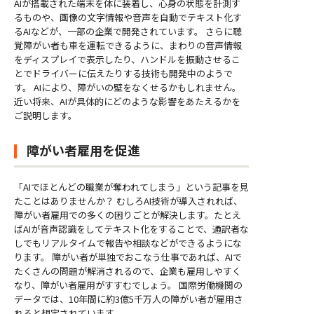
AIが搭載された端末を体に装着し、心身の状態を計測す
るものや、画像の文字情報や音声を自動でテキスト化す
るAIなどが、一部の企業で開発されています。 さらに聴
覚障がい者も車を運転できるように、まわりの音声情報
をディスプレイで表示したり、ハンドルを振動させるこ
とでドライバーに伝えたりする技術も開発中のようで
す。 AIにより、障がいの壁をなくせるかもしれません。
近い将来、AIが具体的にどのような影響をあたえるかを
ご説明します。
障がい者雇用を促進
「AIでほとんどの職業が奪われてしまう」という記事を見
たことはありませんか？ むしろAI技術が導入されれば、
障がい者雇用での多くの困りごとが解決します。たとえ
ばAIが音声認識をしてテキスト化をすることで、通訳者な
しでもリアルタイムで報告や相談などができるようにな
ります。 障がい者が単独でおこなう仕事であれば、AIで
たくさんの問題が解消されるので、企業も雇用しやすく
なり、障がい者雇用がすすむでしょう。 国際労働機関の
データでは、10年間に約3億5千万人の障がい者が雇用さ
れると想定されています。