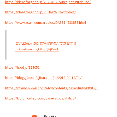
https://ideasforgood.jp/2021/01/15/project-guideline/
https://ideasforgood.jp/2018/09/12/qtrobot/
https://www.asahi.com/articles/DA3S14833839.html
世界22億人の視覚障害者をAIで支援する
「Lookout」がアップデート
https://hbol.jp/179051
https://blog.global.fujitsu.com/jp/2019-04-19/01/
https://xtrend.nikkei.com/atcl/contents/casestudy/00012/00390/
https://kibit.fronteo.com/case-study/litalico/
一覧に戻る