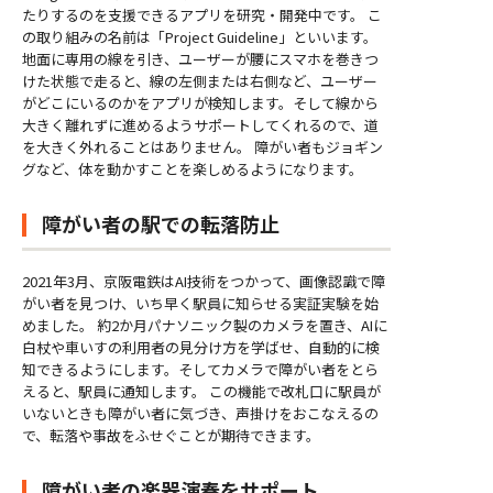
たりするのを支援できるアプリを研究・開発中です。 こ
の取り組みの名前は「Project Guideline」といいます。
地面に専用の線を引き、ユーザーが腰にスマホを巻きつ
けた状態で走ると、線の左側または右側など、ユーザー
がどこにいるのかをアプリが検知します。そして線から
大きく離れずに進めるようサポートしてくれるので、道
を大きく外れることはありません。 障がい者もジョギン
グなど、体を動かすことを楽しめるようになります。
障がい者の駅での転落防止
2021年3月、京阪電鉄はAI技術をつかって、画像認識で障
がい者を見つけ、いち早く駅員に知らせる実証実験を始
めました。 約2か月パナソニック製のカメラを置き、AIに
白杖や車いすの利用者の見分け方を学ばせ、自動的に検
知できるようにします。そしてカメラで障がい者をとら
えると、駅員に通知します。 この機能で改札口に駅員が
いないときも障がい者に気づき、声掛けをおこなえるの
で、転落や事故をふせぐことが期待できます。
障がい者の楽器演奏をサポート