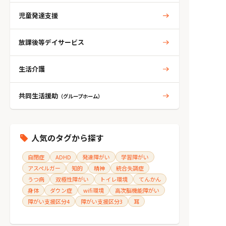
児童発達支援
放課後等デイサービス
生活介護
共同生活援助
（グループホーム）
人気のタグから探す
自閉症
ADHD
発達障がい
学習障がい
アスペルガー
知的
精神
統合失調症
うつ病
双極性障がい
トイレ環境
てんかん
身体
ダウン症
wifi環境
高次脳機能障がい
障がい支援区分4
障がい支援区分3
耳