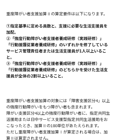
重度障がい者支援加算Ⅱの算定要件は以下になります。
①指定基準に定める員数と、支援に必要な生活支援員を
加配。
②「強度行動障がい者支援者養成研修（実践研修）」
「行動援護従業者養成研修」のいずれかを修了している
サービス管理責任者または生活支援員が1人以上いるこ
と。
③「強度行動障がい者支援者養成研修（実践研修）」
「行動援護従業者養成研修」のどちらかを受けた生活支
援員が全体の2割以上いること。
重度障がい者支援加算の対象には「障害支援区分4」以上
の強度行動障がいをもつ障がい者も含まれます。
障がい支援区分4以上の強度行動障がい者に、指定共同生
活援助または日中サービス支援型指定共同生活援助をお
こなったとき、加算Ⅱの180単位があたえられます。
ただし重度障がい者支援加算Ⅰが算定される場合は、加
算Ⅱは算定されません。