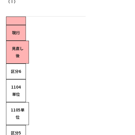
（Ⅰ）
現行
見直し
後
区分6
1104
単位
1105単
位
区分5