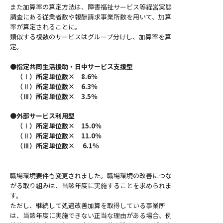
また加算率の算定方法は、障害福祉サービス等経営実態
調査にある従業者数や報酬請求事業所数を用いて、加算
率が算定されることに。
類似する複数のサービスはグループ分けし、加算率を算
定。
●
指定共同生活援助・日中サービス支援型
（Ⅰ）所定単位数× 8.6％
（Ⅱ）所定単位数× 6.3％
（Ⅲ）所定単位数× 3.5％
●外部サービス利用型
（Ⅰ）所定単位数× 15.0％
（Ⅱ）所定単位数× 11.0％
（Ⅲ）所定単位数× 6.1％
職場環境要件も変更されました。職場環境の改善につな
がる取り組みは、当該年度に実施することを求められま
す。
ただし、継続して処遇改善加算を取得している事業所
は、当該年度に実施できない正当な理由がある場合、例