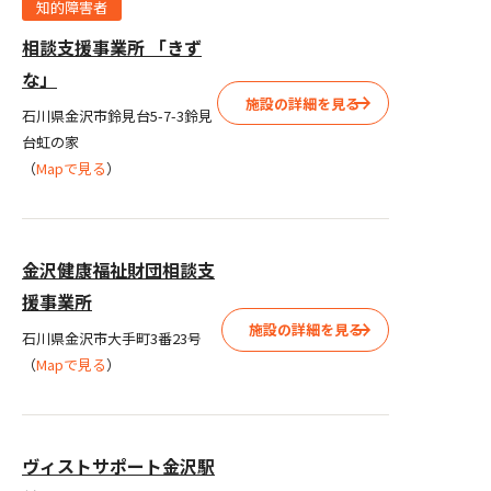
知的障害者
相談支援事業所 「きず
な」
施設の詳細を見る
石川県金沢市鈴見台5-7-3鈴見
台虹の家
（
Mapで見る
）
金沢健康福祉財団相談支
援事業所
施設の詳細を見る
石川県金沢市大手町3番23号
（
Mapで見る
）
ヴィストサポート金沢駅