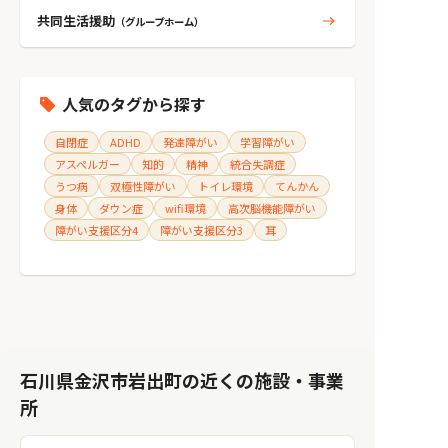
共同生活援助
（グループホーム）
人気のタグから探す
自閉症
ADHD
発達障がい
学習障がい
アスペルガー
知的
精神
統合失調症
うつ病
双極性障がい
トイレ環境
てんかん
身体
ダウン症
wifi環境
高次脳機能障がい
障がい支援区分4
障がい支援区分3
耳
石川県金沢市岩出町の近くの施設・事業
所