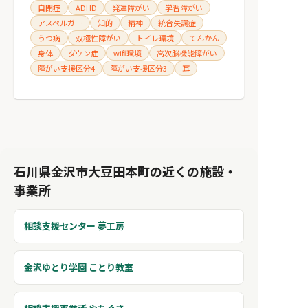
自閉症
ADHD
発達障がい
学習障がい
アスペルガー
知的
精神
統合失調症
うつ病
双極性障がい
トイレ環境
てんかん
身体
ダウン症
wifi環境
高次脳機能障がい
障がい支援区分4
障がい支援区分3
耳
石川県金沢市大豆田本町の近くの施設・
事業所
相談支援センター 夢工房
金沢ゆとり学園 ことり教室