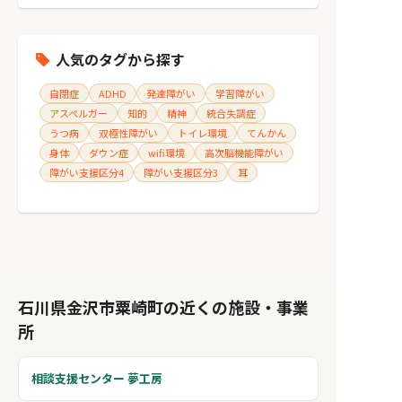
人気のタグから探す
自閉症
ADHD
発達障がい
学習障がい
アスペルガー
知的
精神
統合失調症
うつ病
双極性障がい
トイレ環境
てんかん
身体
ダウン症
wifi環境
高次脳機能障がい
障がい支援区分4
障がい支援区分3
耳
石川県金沢市粟崎町の近くの施設・事業
所
相談支援センター 夢工房