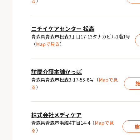
る
）
ニチイケアセンター 松森
青森県青森市松森3丁目17-13タナカビル1階1号
（
Mapで見る
）
訪問介護本舗かっぱ
青森県青森市松森3-17-55-8号
（
Mapで見
る
）
株式会社メディケア
青森県青森市浜館4丁目14-4
（
Mapで見
施
る
）