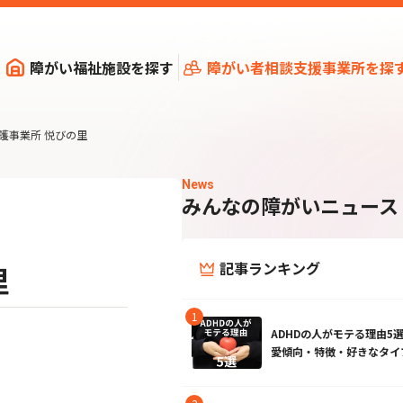
障がい福祉施設を探す
障がい者相談支援事業所を探
護事業所 悦びの里
News
みんなの障がいニュース
記事ランキング
里
ADHDの人がモテる理由5
愛傾向・特徴・好きなタイ
て
性・女性】