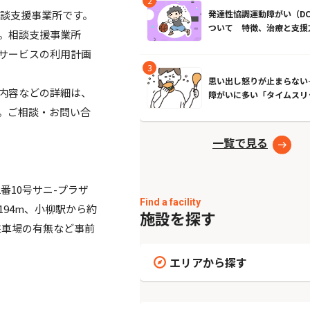
相談支援事業所です。
発達性協調運動障がい（DC
ついて 特徴、治療と支援
す。相談支援事業所
は？
サービスの利用計画
思い出し怒りが止まらない
内容などの詳細は、
障がいに多い「タイムスリ
象」とは？原因とやめる方
。ご相談・お問い合
一覧で見る
番10号サニ-プラザ
Find a facility
194m、小柳駅から約
施設を探す
駐車場の有無など事前
エリアから探す