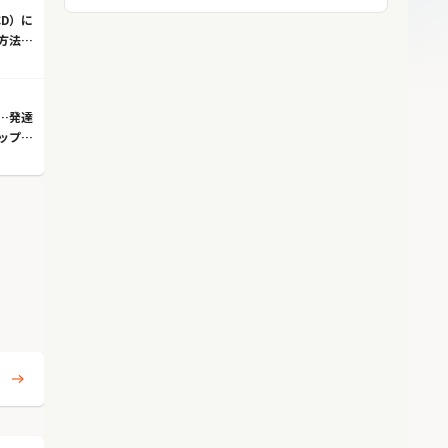
D）に
方法と
…発達
ップ現
法