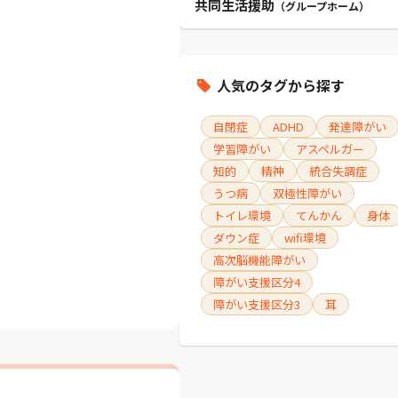
共同生活援助
（グループホーム）
人気のタグから探す
自閉症
ADHD
発達障がい
学習障がい
アスペルガー
知的
精神
統合失調症
うつ病
双極性障がい
トイレ環境
てんかん
身体
ダウン症
wifi環境
高次脳機能障がい
障がい支援区分4
障がい支援区分3
耳