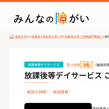
施設を探す
>
徳島県
>
徳島県吉野川市
>
徳島県吉野川市鴨島町鴨島乙
>
放
0名
空き定員
（施設利
放課後等デイサービス
放課後等デイサービス 
施設の特徴
施設情報
プログラ