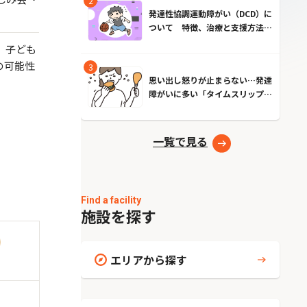
発達性協調運動障がい（DCD）に
ついて 特徴、治療と支援方法と
は？
、子ども
の可能性
思い出し怒りが止まらない…発達
障がいに多い「タイムスリップ現
象」とは？原因とやめる方法
一覧で見る
Find a facility
施設を探す
エリアから探す