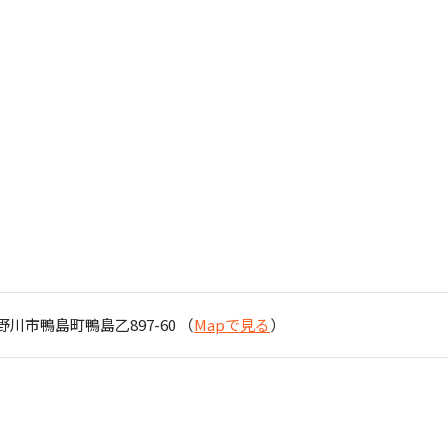
吉野川市鴨島町鴨島乙897-60 （
Mapで見る
）