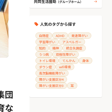
共同生活援助
（グループホーム）
人気のタグから探す
自閉症
ADHD
発達障がい
学習障がい
アスペルガー
知的
精神
統合失調症
うつ病
双極性障がい
トイレ環境
てんかん
身体
ダウン症
wifi環境
高次脳機能障がい
障がい支援区分4
障がい支援区分3
耳
集団
育な