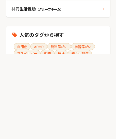
共同生活援助
（グループホーム）
人気のタグから探す
自閉症
ADHD
発達障がい
学習障がい
アスペルガー
知的
精神
統合失調症
うつ病
双極性障がい
トイレ環境
てんかん
身体
ダウン症
wifi環境
高次脳機能障がい
障がい支援区分4
障がい支援区分3
耳
施設を探す
>
北海道
>
北海道札幌市
>
北海道札幌市白石区
>
エヴァ本通