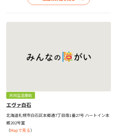
共同生活援助
エヴァ白石
北海道札幌市白石区本郷通7丁目南1番27号 ハートイン本
郷202号室
（
Mapで見る
）