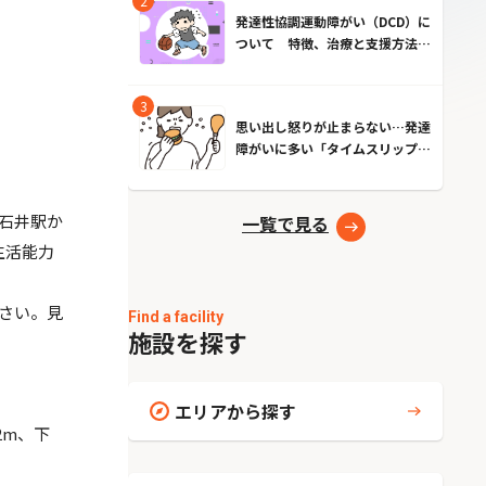
発達性協調運動障がい（DCD）に
ついて 特徴、治療と支援方法と
は？
思い出し怒りが止まらない…発達
障がいに多い「タイムスリップ現
象」とは？原因とやめる方法
石井駅か
一覧で見る
生活能力
さい。見
Find a facility
施設を探す
エリアから探す
2m、下