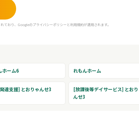
れており、Googleの
プライバシーポリシー
と
利用規約
が適用されます。
んホーム6
れもんホーム
発達支援] とおりゃんせ3
[放課後等デイサービス] とお
んせ3