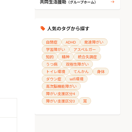
共同生活援助
（グループホーム）
人気のタグから探す
自閉症
ADHD
発達障がい
学習障がい
アスペルガー
知的
精神
統合失調症
うつ病
双極性障がい
トイレ環境
てんかん
身体
ダウン症
wifi環境
高次脳機能障がい
障がい支援区分4
障がい支援区分3
耳