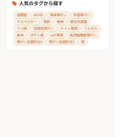
人気のタグから探す
自閉症
ADHD
発達障がい
学習障がい
アスペルガー
知的
精神
統合失調症
うつ病
双極性障がい
トイレ環境
てんかん
身体
ダウン症
wifi環境
高次脳機能障がい
障がい支援区分4
障がい支援区分3
耳
施設を探す
>
富山県
>
富山県高岡市
>
富山県高岡市永楽町
>
ライフえいらく