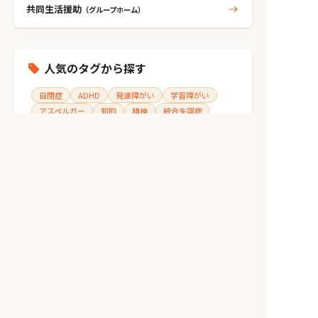
共同生活援助
（グループホーム）
人気のタグから探す
自閉症
ADHD
発達障がい
学習障がい
アスペルガー
知的
精神
統合失調症
うつ病
双極性障がい
トイレ環境
てんかん
身体
ダウン症
wifi環境
高次脳機能障がい
障がい支援区分4
障がい支援区分3
耳
施設を探す
>
奈良県
>
奈良県奈良市
>
奈良県奈良市七条
>
[児童発達支援] 独立行政法人国立病