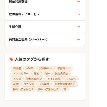
児童発達支援
放課後等デイサービス
生活介護
共同生活援助
（グループホーム）
人気のタグから探す
自閉症
ADHD
発達障がい
学習障がい
アスペルガー
知的
精神
統合失調症
うつ病
双極性障がい
トイレ環境
てんかん
身体
ダウン症
wifi環境
高次脳機能障がい
障がい支援区分4
障がい支援区分3
耳