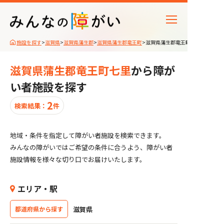
施設を探す
>
滋賀県
>
滋賀県蒲生郡
>
滋賀県蒲生郡竜王町
>
滋賀県蒲生郡竜王町七里
施設種別
滋賀県蒲生郡竜王町七里
から障が
受け入れタイプ
い者施設を探す
対象障がい
2
検索結果：
件
アクセス情報
地域・条件を指定して障がい者施設を検索できます。
みんなの障がいではご希望の条件に合うよう、障がい者
施設の特徴
施設情報を様々な切り口でお届けいたします。
エリア・駅
23
滋賀県
都道府県から探す
該当障がい者施設
件