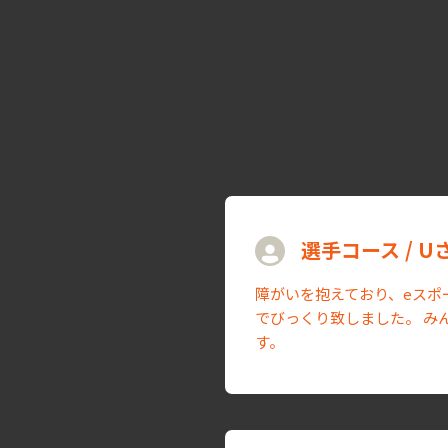
選手コース / 
障がいを抱えており、eスポ
でびっくり致しました。 み
す。