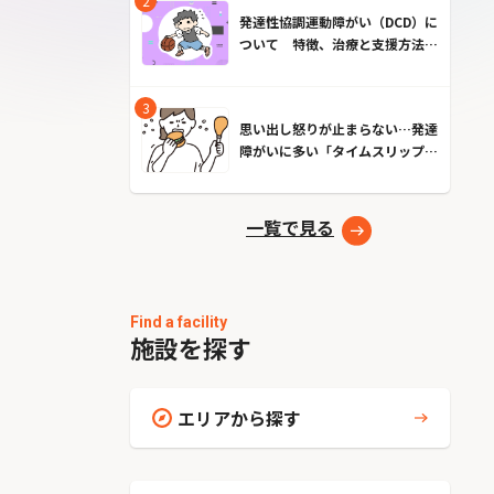
発達性協調運動障がい（DCD）に
ついて 特徴、治療と支援方法と
は？
思い出し怒りが止まらない…発達
障がいに多い「タイムスリップ現
象」とは？原因とやめる方法
一覧で見る
Find a facility
施設を探す
エリアから探す