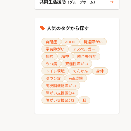
共同生活援助
（グループホーム）
人気のタグから探す
自閉症
ADHD
発達障がい
学習障がい
アスペルガー
知的
精神
統合失調症
うつ病
双極性障がい
トイレ環境
てんかん
身体
ダウン症
wifi環境
高次脳機能障がい
障がい支援区分4
障がい支援区分3
耳