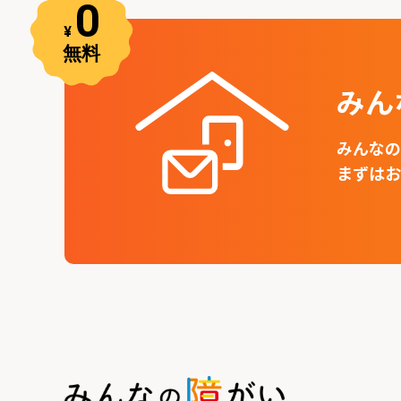
みん
みんなの
まずはお